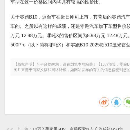
车型在这一价格区间内均具有较高的性价比。
关于零跑B10，这台车在近日刚刚上市，其背后的零跑汽车
车的。之所以有这样的成绩，还是零跑汽车旗下车型售价较为
万元-12.98万元。哪吒X的售价区间为8.98万元-12.
500Pro（以下简称哪吒X）和零跑B10 2025款51
【版权声明】车平台提醒您：请在浏览本网站关于【13万预算，零跑B
图片来源于商家投稿和网络转载，如网站发布的有关的信息侵犯到您
上一篇：
10万入手家用SUV，奇瑞探索06与广汽传祺GS3怎