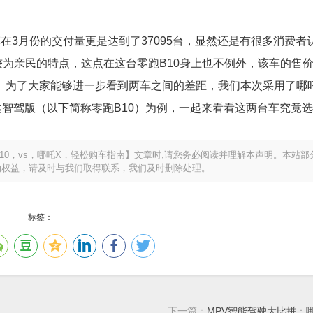
在3月份的交付量更是达到了37095台，显然还是有很多消费者
亲民的特点，这点在这台零跑B10身上也不例外，该车的售价区
48万元。为了大家能够进一步看到两车之间的差距，我们本次采用了哪吒X
0激光雷达智驾版（以下简称零跑B10）为例，一起来看看这两台车究竟
10，vs，哪吒X，轻松购车指南】文章时,请您务必阅读并理解本声明。本站部
的权益，请及时与我们取得联系，我们及时删除处理。
标签：
下一篇：
MPV智能驾驶大比拼：