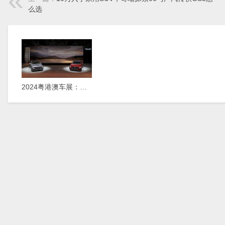
么选
2024粤港澳车展：新款捷尼赛思G80正式上市，29.98万元起