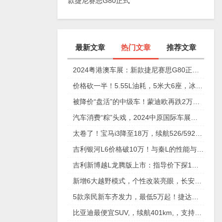
款捷尼赛思G80正式
上市，29.98万元起
最新文章
热门文章
推荐文章
2024粤港澳车展：新款捷尼赛思G80正式上市，29.98万元起
价格砍一半！5.55L油耗，5米大6座，冰箱彩电沙发配齐
被降价“盘活”的中级车！蒙迪欧再跌2万，性价比确实高
汽车消费“粽”头戏，2024中原国际车展今日盛大开幕！
太卷了！宝马i3降至18万，续航526/592km，值不值得买？
吉利银河L6价格破10万！与秦L的性能与安全大比拼
吉利新博越L龙腾版上市：指导价下探1万元，仅11.57万元起
新增6大越野模式，个性改装亮眼，长安猎手重庆车展放狠活
5款亲民新车齐发力，最低5万起！捷达、奇瑞、起亚谁更香？
比亚迪最便宜SUV,，续航401km,，支持快充,，仅售6万多,，放弃五菱缤果