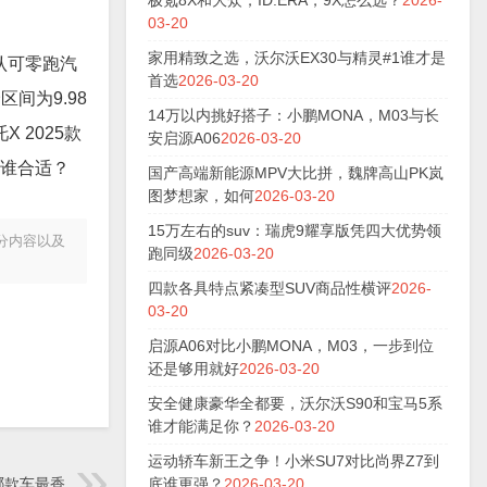
极氪8X和大众，ID.ERA，9X怎么选？
2026-
03-20
家用精致之选，沃尔沃EX30与精灵#1谁才是
认可零跑汽
首选
2026-03-20
间为9.98
14万以内挑好搭子：小鹏MONA，M03与长
 2025款
安启源A06
2026-03-20
选谁合适？
国产高端新能源MPV大比拼，魏牌高山PK岚
图梦想家，如何
2026-03-20
15万左右的suv：瑞虎9耀享版凭四大优势领
分内容以及
跑同级
2026-03-20
四款各具特点紧凑型SUV商品性横评
2026-
03-20
启源A06对比小鹏MONA，M03，一步到位
还是够用就好
2026-03-20
安全健康豪华全都要，沃尔沃S90和宝马5系
谁才能满足你？
2026-03-20
运动轿车新王之争！小米SU7对比尚界Z7到
哪款车最香
底谁更强？
2026-03-20