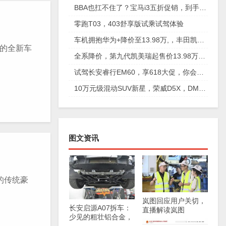
BBA也扛不住了？宝马i3五折促销，到手只要18万，太离谱，|极果新车评
零跑T03，403舒享版试乘试驾体验
车机拥抱华为+降价至13.98万,，丰田凯美瑞还能再翻身吗?
拒的全新车
全系降价，第九代凯美瑞起售价13.98万元，可以入手了？
试驾长安睿行EM60，享618大促，你会选择它嘛？
10万元级混动SUV新星，荣威D5X，DMH搅局插混第一阵营
图文资讯
的传统豪
岚图回应用户关切，
长安启源A07拆车：
直播解读岚图
少见的粗壮铝合金，
FREE+生产细节
学美国车家里有矿！