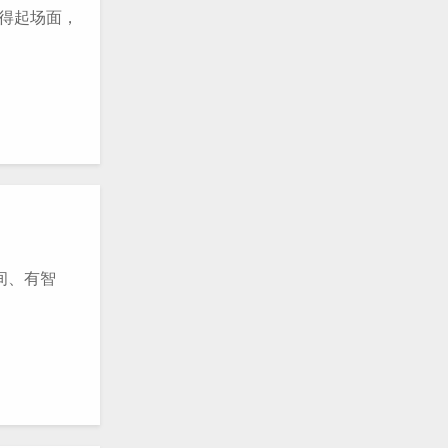
得起场面，
间、有智