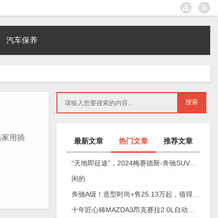
汽车保养
选家用插
最新文章
热门文章
推荐文章
“天地即征途”，2024梅赛德斯-奔驰SUV之旅淄博站
闲的
奔驰A级！造型时尚+售25.13万起，值得拥有吗？
十年匠心铸MAZDA3昂克赛拉2.0L自动挡8.99万起