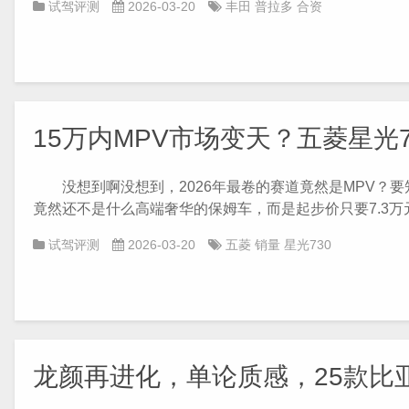
试驾评测
2026-03-20
丰田
普拉多
合资
15万内MPV市场变天？五菱星光
没想到啊没想到，2026年最卷的赛道竟然是MPV？
竟然还不是什么高端奢华的保姆车，而是起步价只要7.3万元
试驾评测
2026-03-20
五菱
销量
星光730
龙颜再进化，单论质感，25款比