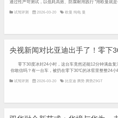
通过性严苛测试，以低耗高效、防腐耐用践行 “用欧曼就是省”
试驾评测
2026-03-20
欧曼
纯电
曼
央视新闻对比亚迪出手了！零下3
零下30度冰封24小时，这台车竟然还能12分钟满血复
你敢信吗？有一台车，被扔在零下30℃的冰窖里整整24小时
试驾评测
2026-03-20
比亚迪
腾势
腾势Z9GT