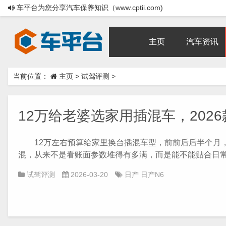
车平台为您分享汽车保养知识（www.cptii.com)
主页
汽车资讯
当前位置：
主页
>
试驾评测
>
12万给老婆选家用插混车，2026款
12万左右预算给家里换台插混车型，前前后后半个月，
混，从来不是看账面参数堆得有多满，而是能不能贴合日常用
试驾评测
2026-03-20
日产
日产N6