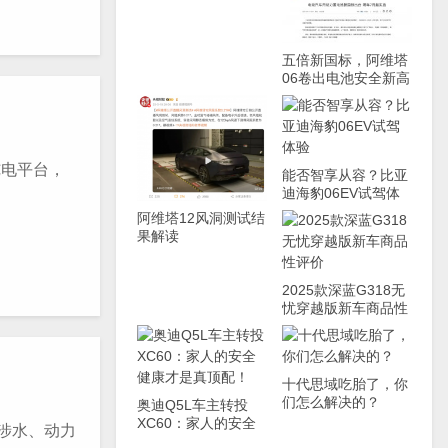
五倍新国标，阿维塔
06卷出电池安全新高
度
纯电平台，
能否智享从容？比亚
迪海豹06EV试驾体
验
阿维塔12风洞测试结
果解读
2025款深蓝G318无
忧穿越版新车商品性
评价
十代思域吃胎了，你
们怎么解决的？
奥迪Q5L车主转投
XC60：家人的安全
涉水、动力
健康才是真顶配！