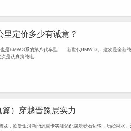
0公里定价多少有诚意？
BMW 3系的第八代车型——新世代BMW i3。 这次是全新
是认真搞纯电...
电篇）穿越晋豫展实力
卡普及，欧曼银河新能源重卡实测适配煤炭砂石运输，历经淋水、