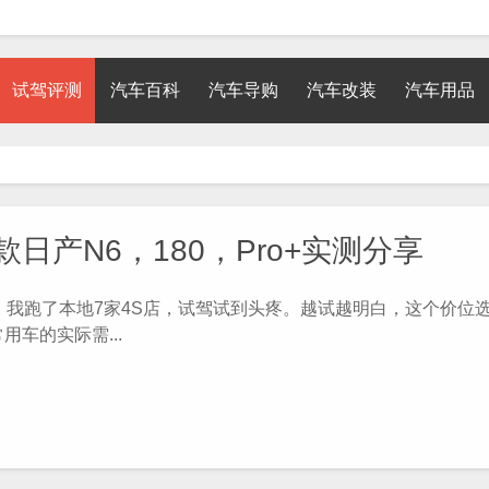
试驾评测
汽车百科
汽车导购
汽车改装
汽车用品
日产N6，180，Pro+实测分享
我跑了本地7家4S店，试驾试到头疼。越试越明白，这个价位
车的实际需...