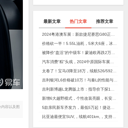
最新文章
热门文章
推荐文章
2024粤港澳车展：新款捷尼赛思G80正式上市，29.98万元起
价格砍一半！5.55L油耗，5米大6座，冰箱彩电沙发配齐
被降价“盘活”的中级车！蒙迪欧再跌2万，性价比确实高
汽车消费“粽”头戏，2024中原国际车展今日盛大开幕！
太卷了！宝马i3降至18万，续航526/592km，值不值得买？
吉利银河L6价格破10万！与秦L的性能与安全大比拼
吉利新博越L龙腾版上市：指导价下探1万元，仅11.57万元起
新增6大越野模式，个性改装亮眼，长安猎手重庆车展放狠活
分内容以及图
5款亲民新车齐发力，最低5万起！捷达、奇瑞、起亚谁更香？
比亚迪最便宜SUV,，续航401km,，支持快充,，仅售6万多,，放弃五菱缤果