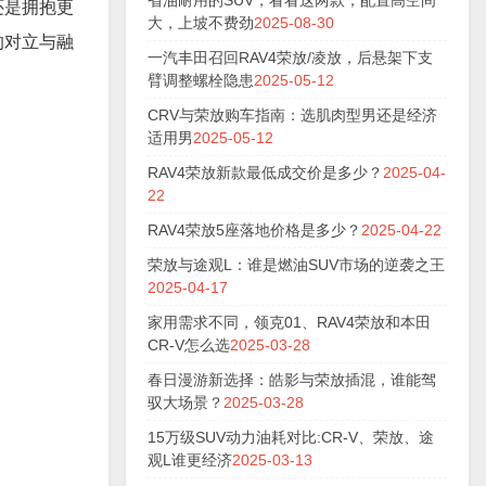
省油耐用的SUV，看看这两款，配置高空间
还是拥抱更
大，上坡不费劲
2025-08-30
的对立与融
一汽丰田召回RAV4荣放/凌放，后悬架下支
臂调整螺栓隐患
2025-05-12
CRV与荣放购车指南：选肌肉型男还是经济
适用男
2025-05-12
RAV4荣放新款最低成交价是多少？
2025-04-
22
RAV4荣放5座落地价格是多少？
2025-04-22
荣放与途观L：谁是燃油SUV市场的逆袭之王
2025-04-17
家用需求不同，领克01、RAV4荣放和本田
CR-V怎么选
2025-03-28
春日漫游新选择：皓影与荣放插混，谁能驾
驭大场景？
2025-03-28
15万级SUV动力油耗对比:CR-V、荣放、途
观L谁更经济
2025-03-13