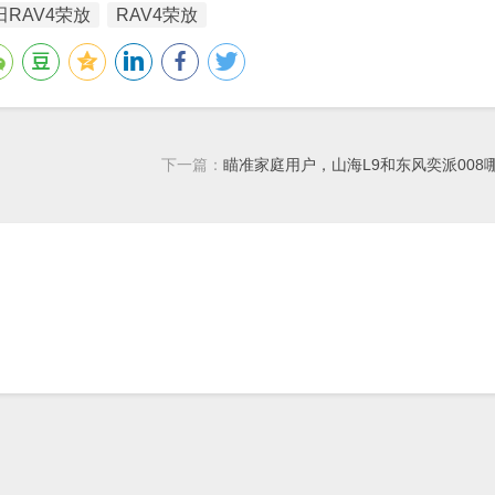
田RAV4荣放
RAV4荣放
下一篇：
瞄准家庭用户，山海L9和东风奕派008