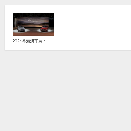
2024粤港澳车展：新款捷尼赛思G80正式上市，29.98万元起