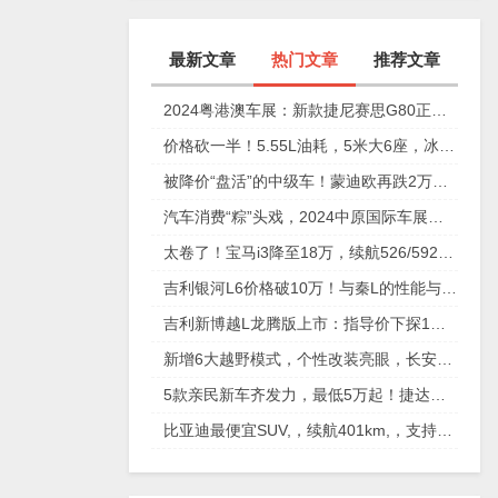
最新文章
热门文章
推荐文章
2024粤港澳车展：新款捷尼赛思G80正式上市，29.98万元起
价格砍一半！5.55L油耗，5米大6座，冰箱彩电沙发配齐
被降价“盘活”的中级车！蒙迪欧再跌2万，性价比确实高
汽车消费“粽”头戏，2024中原国际车展今日盛大开幕！
太卷了！宝马i3降至18万，续航526/592km，值不值得买？
吉利银河L6价格破10万！与秦L的性能与安全大比拼
吉利新博越L龙腾版上市：指导价下探1万元，仅11.57万元起
新增6大越野模式，个性改装亮眼，长安猎手重庆车展放狠活
5款亲民新车齐发力，最低5万起！捷达、奇瑞、起亚谁更香？
比亚迪最便宜SUV,，续航401km,，支持快充,，仅售6万多,，放弃五菱缤果