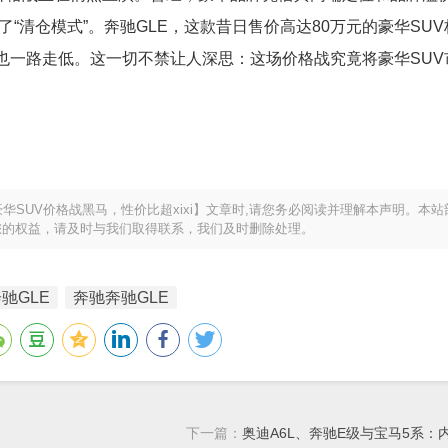
“清仓模式”。奔驰GLE，这款昔日售价高达80万元的豪华SU
格也一路走低。这一切不禁让人深思：这场价格战究竟将豪华SUV
华SUV价格战黑马，性价比超xixi】文章时,请您务必阅读并理解本声明。本
您的权益，请及时与我们取得联系，我们及时删除处理。
驰GLE
奔驰奔驰GLE
下一篇：
奥迪A6L、奔驰E级与宝马5系：