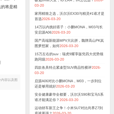
极氪8X和大众，ID.ERA，9X怎么选？
2026-
03-20
益的将是精
家用精致之选，沃尔沃EX30与精灵#1谁才是
首选
2026-03-20
14万以内挑好搭子：小鹏MONA，M03与长
安启源A06
2026-03-20
国产高端新能源MPV大比拼，魏牌高山PK岚
图梦想家，如何
2026-03-20
15万左右的suv：瑞虎9耀享版凭四大优势领
跑同级
2026-03-20
万
四款各具特点紧凑型SUV商品性横评
2026-
03-20
分内容以及图
启源A06对比小鹏MONA，M03，一步到位
还是够用就好
2026-03-20
安全健康豪华全都要，沃尔沃S90和宝马5系
谁才能满足你？
2026-03-20
运动轿车新王之争！小米SU7对比尚界Z7到
底谁更强？
2026-03-20