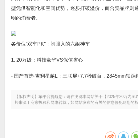
型凭借智能化和空间优势，逐步打破溢价，而合资品牌则
明的消费者。
各价位“双车PK”：闭眼入的六组神车
1. 20万级：科技豪华VS保值省心
- 国产首选·吉利星越L：三联屏+7.7秒破百，2845mm
【版权声明】车平台提醒您：请在浏览本网站关于【2025年20万内
片来源于商家投稿和网络转载，如网站发布的有关的信息侵犯到您的