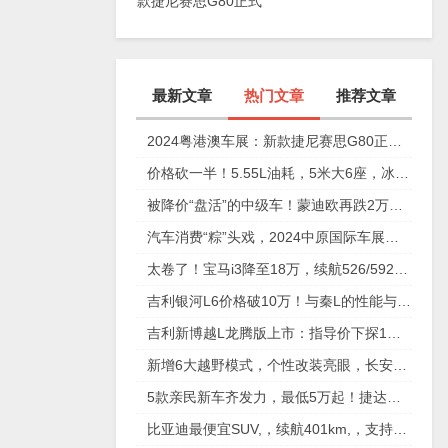
款捷尼赛思G80正式
上市，29.98万元起
最新文章
热门文章
推荐文章
2024粤港澳车展：新款捷尼赛思G80正式上市，29.98万元起
价格砍一半！5.55L油耗，5米大6座，冰箱彩电沙发配齐
被降价“盘活”的中级车！蒙迪欧再跌2万，性价比确实高
汽车消费“粽”头戏，2024中原国际车展今日盛大开幕！
太卷了！宝马i3降至18万，续航526/592km，值不值得买？
吉利银河L6价格破10万！与秦L的性能与安全大比拼
吉利新博越L龙腾版上市：指导价下探1万元，仅11.57万元起
新增6大越野模式，个性改装亮眼，长安猎手重庆车展放狠活
5款亲民新车齐发力，最低5万起！捷达、奇瑞、起亚谁更香？
比亚迪最便宜SUV,，续航401km,，支持快充,，仅售6万多,，放弃五菱缤果