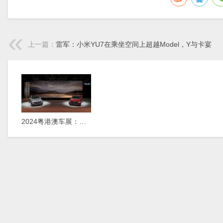
上一篇：
雷军：小米YU7在乘坐空间上超越Model，Y与卡宴
2024粤港澳车展：新款捷尼赛思G80正式上市，29.98万元起