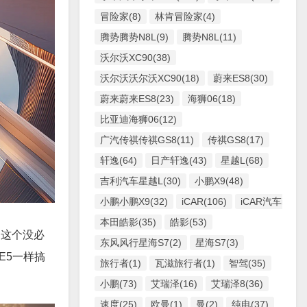
冒险家(8)
林肯冒险家(4)
腾势腾势N8L(9)
腾势N8L(11)
沃尔沃XC90(38)
沃尔沃沃尔沃XC90(18)
蔚来ES8(30)
蔚来蔚来ES8(23)
海狮06(18)
比亚迪海狮06(12)
广汽传祺传祺GS8(11)
传祺GS8(17)
轩逸(64)
日产轩逸(43)
星越L(68)
吉利汽车星越L(30)
小鹏X9(48)
小鹏小鹏X9(32)
iCAR(106)
iCAR汽车iCAR(
本田皓影(35)
皓影(53)
加这个没必
东风风行星海S7(2)
星海S7(3)
E5一样搞
旅行者(1)
瓦滋旅行者(1)
智驾(35)
小鹏(73)
艾瑞泽(16)
艾瑞泽8(36)
速度(25)
欧曼(1)
曼(2)
纯电(37)