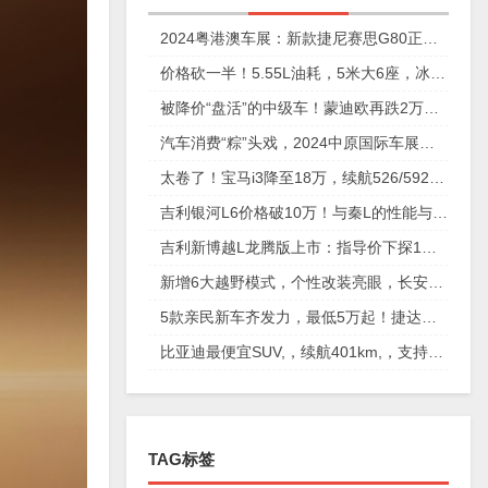
2024粤港澳车展：新款捷尼赛思G80正式上市，29.98万元起
价格砍一半！5.55L油耗，5米大6座，冰箱彩电沙发配齐
被降价“盘活”的中级车！蒙迪欧再跌2万，性价比确实高
汽车消费“粽”头戏，2024中原国际车展今日盛大开幕！
太卷了！宝马i3降至18万，续航526/592km，值不值得买？
吉利银河L6价格破10万！与秦L的性能与安全大比拼
吉利新博越L龙腾版上市：指导价下探1万元，仅11.57万元起
新增6大越野模式，个性改装亮眼，长安猎手重庆车展放狠活
5款亲民新车齐发力，最低5万起！捷达、奇瑞、起亚谁更香？
比亚迪最便宜SUV,，续航401km,，支持快充,，仅售6万多,，放弃五菱缤果
TAG标签