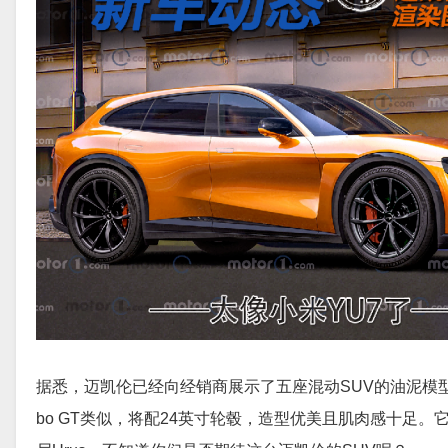
据悉，迈凯伦已经向经销商展示了五座混动SUV的油泥模型，
bo GT类似，将配24英寸轮毂，造型优美且肌肉感十足。它