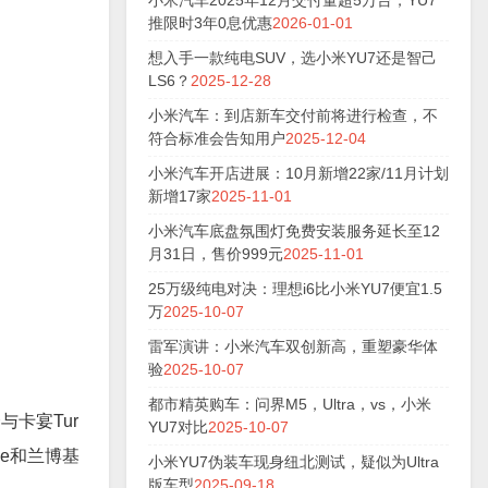
小米汽车2025年12月交付量超5万台，YU7
推限时3年0息优惠
2026-01-01
想入手一款纯电SUV，选小米YU7还是智己
LS6？
2025-12-28
小米汽车：到店新车交付前将进行检查，不
符合标准会告知用户
2025-12-04
小米汽车开店进展：10月新增22家/11月计划
新增17家
2025-11-01
小米汽车底盘氛围灯免费安装服务延长至12
月31日，售价999元
2025-11-01
25万级纯电对决：理想i6比小米YU7便宜1.5
万
2025-10-07
雷军演讲：小米汽车双创新高，重塑豪华体
验
2025-10-07
都市精英购车：问界M5，Ultra，vs，小米
卡宴Tur
YU7对比
2025-10-07
ue和兰博基
小米YU7伪装车现身纽北测试，疑似为Ultra
版车型
2025-09-18