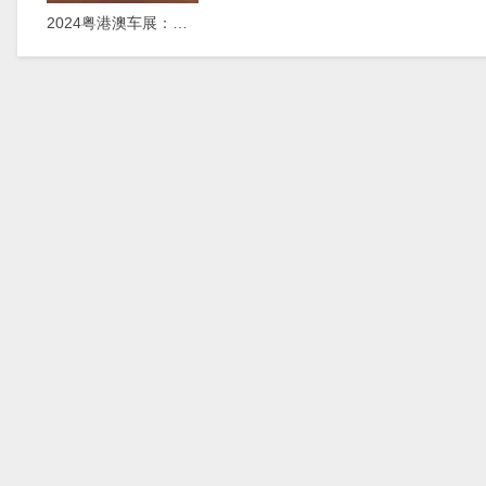
2024粤港澳车展：新款捷尼赛思G80正式上市，29.98万元起