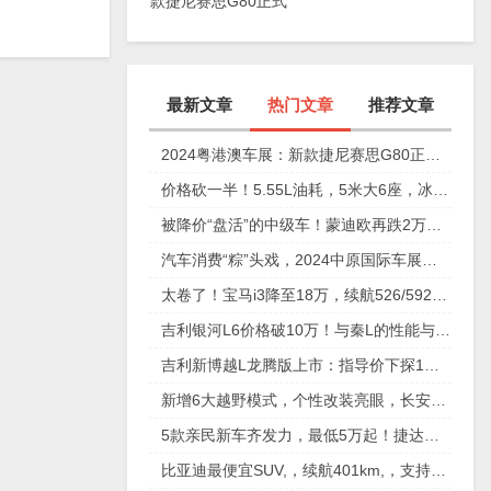
款捷尼赛思G80正式
上市，29.98万元起
最新文章
热门文章
推荐文章
2024粤港澳车展：新款捷尼赛思G80正式上市，29.98万元起
价格砍一半！5.55L油耗，5米大6座，冰箱彩电沙发配齐
被降价“盘活”的中级车！蒙迪欧再跌2万，性价比确实高
汽车消费“粽”头戏，2024中原国际车展今日盛大开幕！
太卷了！宝马i3降至18万，续航526/592km，值不值得买？
吉利银河L6价格破10万！与秦L的性能与安全大比拼
吉利新博越L龙腾版上市：指导价下探1万元，仅11.57万元起
新增6大越野模式，个性改装亮眼，长安猎手重庆车展放狠活
5款亲民新车齐发力，最低5万起！捷达、奇瑞、起亚谁更香？
比亚迪最便宜SUV,，续航401km,，支持快充,，仅售6万多,，放弃五菱缤果