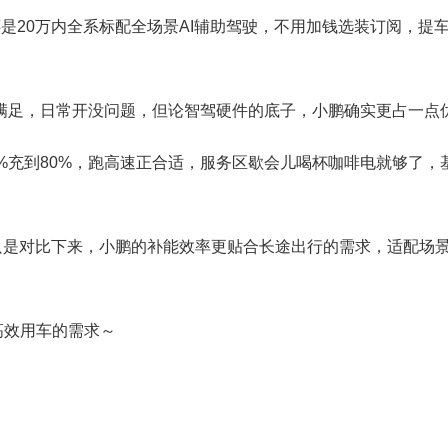
S，还是20万内全系标配全场景AI辅助驾驶，不用加钱选装订阅，提
都能满足，日常开没问题，但论智驾硬件的底子，小鹏确实更占一点
从10%充到80%，跑高速正合适，服务区歇会儿喝杯咖啡电就够了
用，只是对比下来，小鹏的补能效率更贴合长途出行的需求，适配场
高效用车的需求～