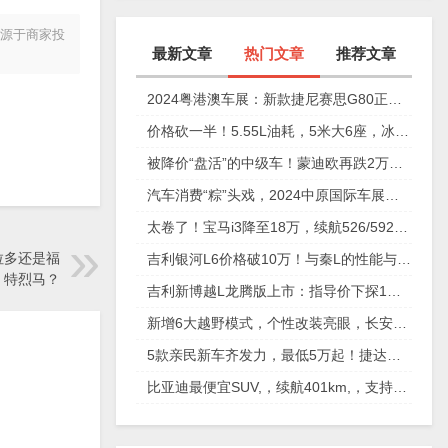
来源于商家投
最新文章
热门文章
推荐文章
2024粤港澳车展：新款捷尼赛思G80正式上市，29.98万元起
价格砍一半！5.55L油耗，5米大6座，冰箱彩电沙发配齐
被降价“盘活”的中级车！蒙迪欧再跌2万，性价比确实高
汽车消费“粽”头戏，2024中原国际车展今日盛大开幕！
太卷了！宝马i3降至18万，续航526/592km，值不值得买？
拉多还是福
吉利银河L6价格破10万！与秦L的性能与安全大比拼
特烈马？
吉利新博越L龙腾版上市：指导价下探1万元，仅11.57万元起
新增6大越野模式，个性改装亮眼，长安猎手重庆车展放狠活
5款亲民新车齐发力，最低5万起！捷达、奇瑞、起亚谁更香？
比亚迪最便宜SUV,，续航401km,，支持快充,，仅售6万多,，放弃五菱缤果