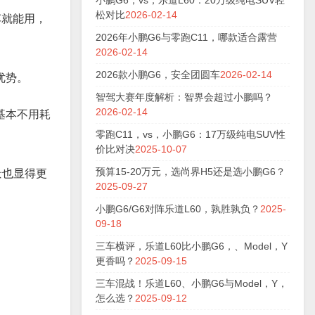
小鹏G6，vs，乐道L60：20万级纯电SUV轻
松对比
2026-02-14
车就能用，
2026年小鹏G6与零跑C11，哪款适合露营
2026-02-14
2026款小鹏G6，安全团圆车
2026-02-14
优势。
智驾大赛年度解析：智界会超过小鹏吗？
2026-02-14
，基本不用耗
零跑C11，vs，小鹏G6：17万级纯电SUV性
价比对决
2025-10-07
预算15-20万元，选尚界H5还是选小鹏G6？
景也显得更
2025-09-27
小鹏G6/G6对阵乐道L60，孰胜孰负？
2025-
09-18
三车横评，乐道L60比小鹏G6，、Model，Y
更香吗？
2025-09-15
三车混战！乐道L60、小鹏G6与Model，Y，
怎么选？
2025-09-12