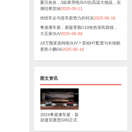
夏日炎炎，3款家用电SUV抗高温大挑战，实
测结果笑纳
2025-09-11
传统车企与造车新势力的对决
2025-06-16
粤港澳车展：新版零跑C10依然亲民路线，
大五座SUV
2025-06-04
18万预算选纯电SUV？昊铂HT配置与长续航
更胜小鹏G6
2025-05-16
图文资讯
2024粤港澳车展：新
款捷尼赛思G80正式
上市，29.98万元起