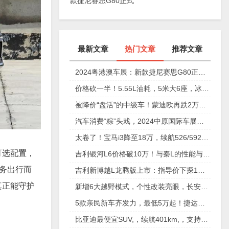
款捷尼赛思G80正式
上市，29.98万元起
最新文章
热门文章
推荐文章
2024粤港澳车展：新款捷尼赛思G80正式上市，29.98万元起
价格砍一半！5.55L油耗，5米大6座，冰箱彩电沙发配齐
被降价“盘活”的中级车！蒙迪欧再跌2万，性价比确实高
汽车消费“粽”头戏，2024中原国际车展今日盛大开幕！
太卷了！宝马i3降至18万，续航526/592km，值不值得买？
可选配置，
吉利银河L6价格破10万！与秦L的性能与安全大比拼
商务出行而
吉利新博越L龙腾版上市：指导价下探1万元，仅11.57万元起
真正能守护
新增6大越野模式，个性改装亮眼，长安猎手重庆车展放狠活
5款亲民新车齐发力，最低5万起！捷达、奇瑞、起亚谁更香？
比亚迪最便宜SUV,，续航401km,，支持快充,，仅售6万多,，放弃五菱缤果