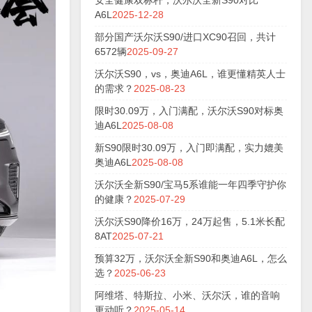
安全健康双标杆，沃尔沃全新S90对比
A6L
2025-12-28
部分国产沃尔沃S90/进口XC90召回，共计
6572辆
2025-09-27
沃尔沃S90，vs，奥迪A6L，谁更懂精英人士
的需求？
2025-08-23
限时30.09万，入门满配，沃尔沃S90对标奥
迪A6L
2025-08-08
新S90限时30.09万，入门即满配，实力媲美
奥迪A6L
2025-08-08
沃尔沃全新S90/宝马5系谁能一年四季守护你
的健康？
2025-07-29
沃尔沃S90降价16万，24万起售，5.1米长配
8AT
2025-07-21
预算32万，沃尔沃全新S90和奥迪A6L，怎么
选？
2025-06-23
阿维塔、特斯拉、小米、沃尔沃，谁的音响
更动听？
2025-05-14