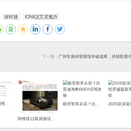
保时捷
IONIQ(艾尼氪)5
下一篇：
广州车展仰望展现丰硕成果，持续彰显
五倍新国标，阿维塔06卷出电池安全新高度
能否智享从容？比亚迪海豹06EV试驾体验
阿维塔12风洞测试结果解读