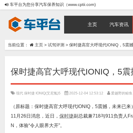
车平台为您分享汽车保养知识（www.cptii.com)
主页
汽车资讯
当前位置：
主页
>
试驾评测
>
保时捷高官大呼现代IONIQ，5震
保时捷高官大呼现代IONIQ，5
现代
保时捷
IONIQ(艾尼氪)5
2025-12-04 12:53:12
爱越野的鲸鱼
（原标题：保时捷高官大呼现代IONIQ，5震撼，未来已来
11月26日消息，近日，
保时捷
副总裁兼718与911负责人F
N，体验“令人眼界大开”。