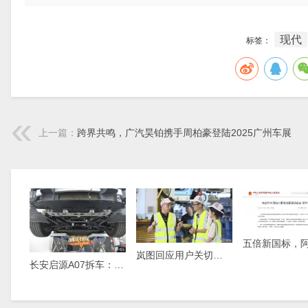
现代
标签：
上一篇：
跨界共鸣，广汽昊铂携手周柏豪登陆2025广州车展
岚图回应用户关切，直播解读岚图FREE+生产细节
长安启源A07拆车：少见的粗壮铝合金，学美国车家里有矿！