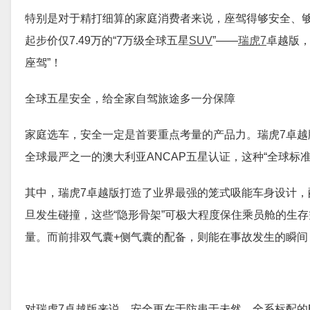
特别是对于精打细算的家庭消费者来说，座驾得够安全、
起步价仅7.49万的“7万级全球五星
SUV
”——
瑞虎7
卓越版，
座驾”！
全球五星安全，给全家自驾旅途多一分保障
家庭选车，安全一定是首要重点考量的产品力。瑞虎7卓越
全球最严之一的澳大利亚ANCAP五星认证，这种“全球标
其中，瑞虎7卓越版打造了业界最强的笼式吸能车身设计，
旦发生碰撞，这些“隐形骨架”可极大程度保住乘员舱的生
量。而前排双气囊+侧气囊的配备，则能在事故发生的瞬间
对瑞虎7卓越版来说，安全更在于防患于未然。全系标配的