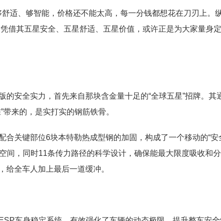
够舒适、够智能，价格还不能太高，每一分钱都想花在刀刃上。
凭借其五星安全、五星舒适、五星价值，或许正是为大家量身定
版的安全实力，首先来自那块含金量十足的“全球五星”招牌。其
准”带来的，是实打实的钢筋铁骨。
配合关键部位6块本特勒热成型钢的加固，构成了一个移动的“安
存空间，同时11条传力路径的科学设计，确保能最大限度吸收和
，给全车人加上最后一道缓冲。
ESP车身稳定系统，有效强化了车辆的动态极限，提升整车安全