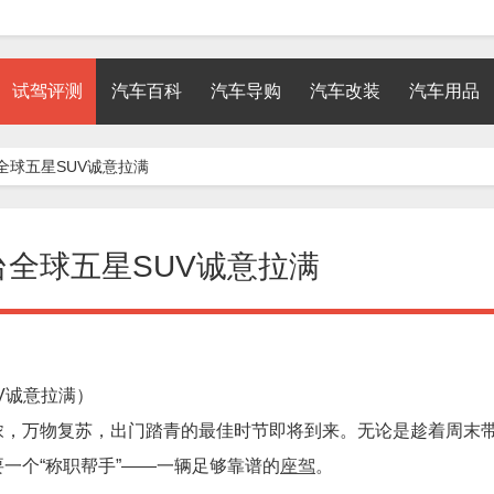
试驾评测
汽车百科
汽车导购
汽车改装
汽车用品
全球五星SUV诚意拉满
台全球五星SUV诚意拉满
V诚意拉满）
浓，万物复苏，出门踏青的最佳时节即将到来。无论是趁着周末
一个“称职帮手”——一辆足够靠谱的
座驾
。