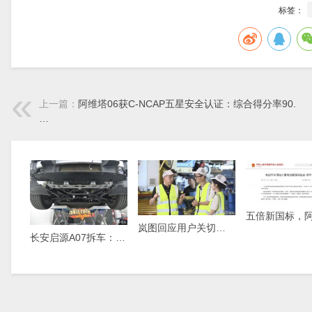
标签：
上一篇：
阿维塔06获C-NCAP五星安全认证：综合得分率90.
…
岚图回应用户关切，直播解读岚图FREE+生产细节
长安启源A07拆车：少见的粗壮铝合金，学美国车家里有矿！