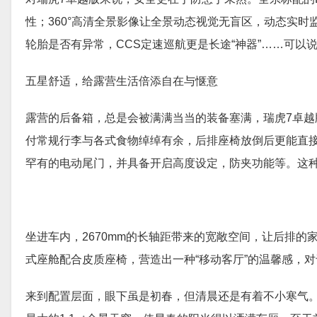
性；360°高清全景影像让全景动态视觉无盲区，动态实时
轮胎是否有异常，CCS定速巡航更是长途“神器”……可以
五星舒适，给露营生活倍添自在与惬意
露营的后备箱，总是会被满满当当的装备塞满，瑞虎7卓越
付常规行李与各式食物绰绰有余，后排座椅放倒后更能直接拓
罕有的电动尾门，并具备开启高度设定，防夹功能等。这
坐进车内，2670mm的长轴距带来的宽敞空间，让后排
式座舱配合皮质座椅，营造出一种“移动客厅”的温馨感，
来到配置层面，眼下虽是初春，但清晨还是有着不小寒气