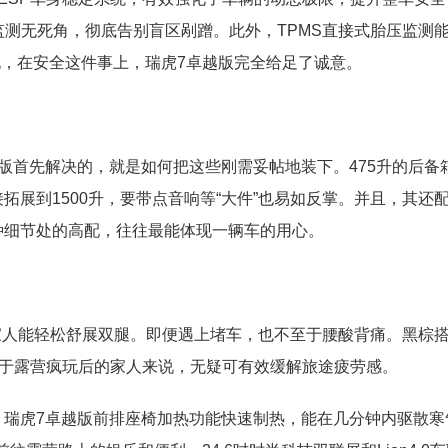
监测无死角，彻底告别盲区剐蹭。此外，TPMS直接式胎压监测
说，在安全这件事上，瑞虎7卓越版完全给足了诚意。
版首先解决的，就是如何把这些刚需妥帖地装下。475升的后备
展到1500升，要带点音响等“大件”也易如反掌。并且，其还
种细节处的高配，往往最能体现一辆车的用心。
的家人能轻松舒展双腿。即便遇上堵车，也不至于腰酸背痛。黑棕
对于露营疯玩后的家人来说，无疑可有效缓解旅途疲劳感。
。瑞虎7卓越版前排座椅加热功能快速制热，能在几分钟内驱散寒