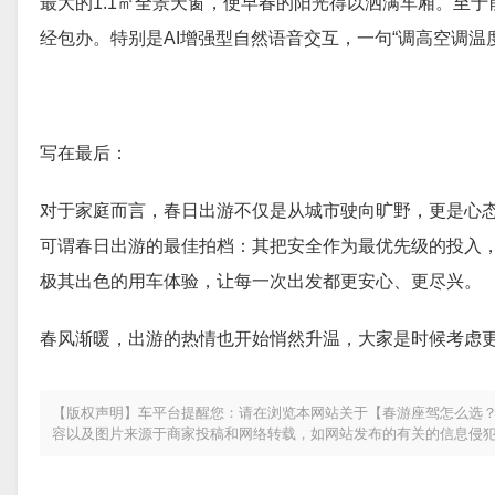
最大的1.1㎡全景天窗，使早春的阳光得以洒满车厢。至于前
经包办。特别是AI增强型自然语音交互，一句“调高空调
写在最后：
对于家庭而言，春日出游不仅是从城市驶向旷野，更是心
可谓春日出游的最佳拍档：其把安全作为最优先级的投入
极其出色的用车体验，让每一次出发都更安心、更尽兴。
春风渐暖，出游的热情也开始悄然升温，大家是时候考虑更
【版权声明】车平台提醒您：请在浏览本网站关于【春游座驾怎么选？7
容以及图片来源于商家投稿和网络转载，如网站发布的有关的信息侵