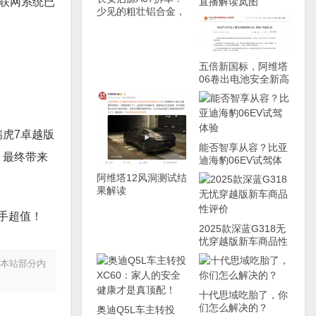
车联网系统已
直播解读岚图
少见的粗壮铝合金，
FREE+生产细节
学美国车家里有矿！
五倍新国标，阿维塔
06卷出电池安全新高
度
虎7卓越版
能否智享从容？比亚
，最终带来
迪海豹06EV试驾体
验
阿维塔12风洞测试结
果解读
手超值！
2025款深蓝G318无
忧穿越版新车商品性
评价
。本站部分内
十代思域吃胎了，你
们怎么解决的？
奥迪Q5L车主转投