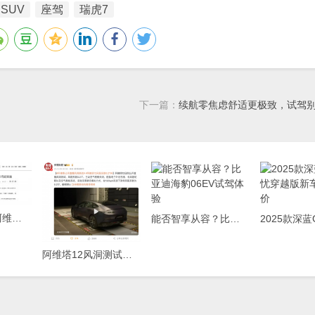
SUV
座驾
瑞虎7
下一篇：
续航零焦虑舒适更极致，试驾别
五倍新国标，阿维塔06卷出电池安全新高度
能否智享从容？比亚迪海豹06EV试驾体验
阿维塔12风洞测试结果解读