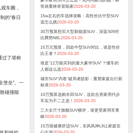
豪华家用SUV怎么选？先问问副驾的她！标
答就看林肯冒险家
2026-03-20
纵观车圈，
15w左右的车选择攻略：高性价比中型SUV
制的“春日
该怎么挑
2026-03-20
30万预算想买大型新能源SUV，深蓝S09对
比腾势N8L
2026-03-20
15万元预算，四款中型SUV对比，谁是性价
比王者？
2026-03-20
通过了堪称
谁是“12万能买到的最大豪华SUV”？懂车的
人都这么选
2026-03-20
城市SUV“内卷”破局者皓影：重塑家庭出行新
全堡垒”。一
标准
2026-03-20
分散碰撞能
10万预算选购丰田SUV，这款合资家用代步
车实为不二之选！
2026-03-20
三大全尺寸旗舰SUV横评，谁更受家用车青
睐
2026-03-20
15万级健康舒适SUV，东风风神L8让家庭安
心出游
2026-03-20
性和操控