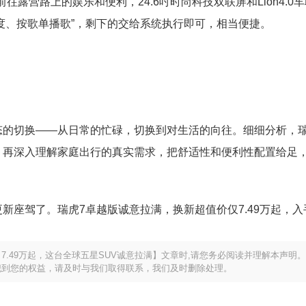
往露营路上的娱乐和便利，24.6吋时尚科技双联屏和Lion4.0
温度、按歌单播歌”，剩下的交给系统执行即可，相当便捷。
态的切换——从日常的忙碌，切换到对生活的向往。细细分析，瑞
，再深入理解家庭出行的真实需求，把舒适性和便利性配置给足
新座驾了。瑞虎7卓越版诚意拉满，换新超值价仅7.49万起，入
.49万起，这台全球五星SUV诚意拉满】文章时,请您务必阅读并理解本声明
犯到您的权益，请及时与我们取得联系，我们及时删除处理。