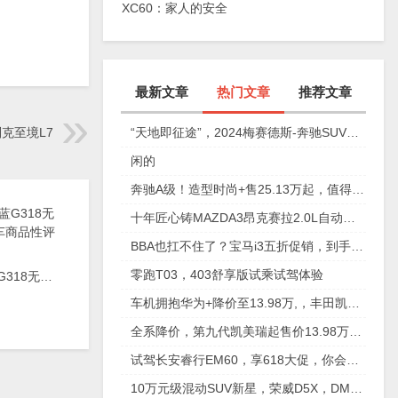
XC60：家人的安全
健康才是真顶配！
最新文章
热门文章
推荐文章
“天地即征途”，2024梅赛德斯-奔驰SUV之旅淄博站
克至境L7
闲的
奔驰A级！造型时尚+售25.13万起，值得拥有吗？
十年匠心铸MAZDA3昂克赛拉2.0L自动挡8.99万起
BBA也扛不住了？宝马i3五折促销，到手只要18万，太离谱，|极果新车评
零跑T03，403舒享版试乘试驾体验
2025款深蓝G318无忧穿越版新车商品性评价
车机拥抱华为+降价至13.98万,，丰田凯美瑞还能再翻身吗?
全系降价，第九代凯美瑞起售价13.98万元，可以入手了？
试驾长安睿行EM60，享618大促，你会选择它嘛？
10万元级混动SUV新星，荣威D5X，DMH搅局插混第一阵营