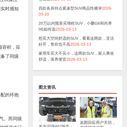
四款各具特点紧凑型SUV商品性横评
2026-
能实时感知
03-20
20万以内预算买增程SUV，小鹏G6和尚界
H5如何选
2026-03-13
想买大空间舒适的SUV，看看这两款，灵活
好开，售价也不高
2026-03-13
箱容积，应
家用车买大不买小，这两款SUV，家人乘坐
配备了同级
舒适，保养便宜
2026-03-13
图文资讯
搭配的环抱
气。而同级
岚图回应用户关切，
长安启源A07拆车：