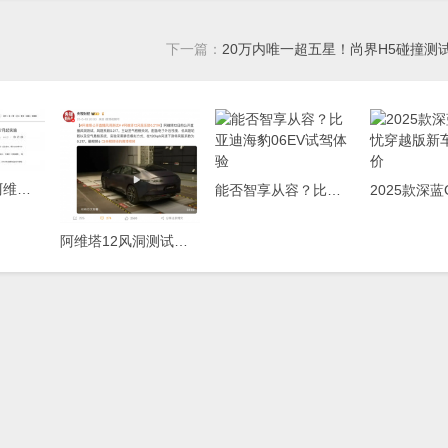
下一篇：
20万内唯一超五星！尚界H5碰撞测
五倍新国标，阿维塔06卷出电池安全新高度
能否智享从容？比亚迪海豹06EV试驾体验
阿维塔12风洞测试结果解读