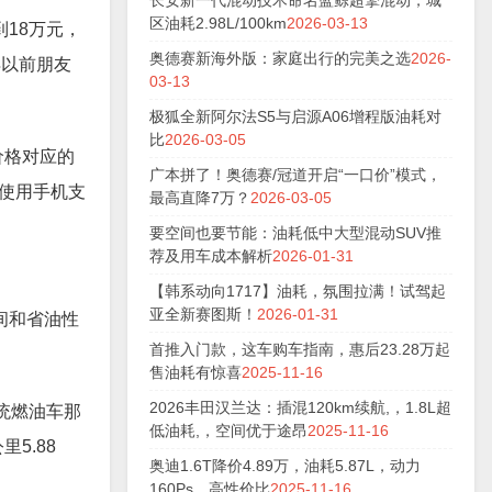
长安新一代混动技术命名蓝鲸超擎混动，城
区油耗2.98L/100km
2026-03-13
18万元，
奥德赛新海外版：家庭出行的完美之选
2026-
得以前朋友
03-13
极狐全新阿尔法S5与启源A06增程版油耗对
比
2026-03-05
价格对应的
广本拼了！奥德赛/冠道开启“一口价”模式，
使用手机支
最高直降7万？
2026-03-05
要空间也要节能：油耗低中大型混动SUV推
荐及用车成本解析
2026-01-31
【韩系动向1717】油耗，氛围拉满！试驾起
亚全新赛图斯！
2026-01-31
间和省油性
首推入门款，这车购车指南，惠后23.28万起
售油耗有惊喜
2025-11-16
2026丰田汉兰达：插混120km续航,，1.8L超
统燃油车那
低油耗,，空间优于途昂
2025-11-16
5.88
奥迪1.6T降价4.89万，油耗5.87L，动力
160Ps，高性价比
2025-11-16