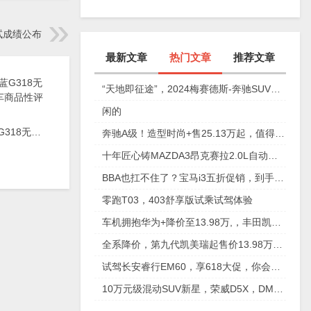
健康才是真顶配！
试成绩公布
最新文章
热门文章
推荐文章
“天地即征途”，2024梅赛德斯-奔驰SUV之旅淄博站
闲的
2025款深蓝G318无忧穿越版新车商品性评价
奔驰A级！造型时尚+售25.13万起，值得拥有吗？
十年匠心铸MAZDA3昂克赛拉2.0L自动挡8.99万起
BBA也扛不住了？宝马i3五折促销，到手只要18万，太离谱，|极果新车评
零跑T03，403舒享版试乘试驾体验
车机拥抱华为+降价至13.98万,，丰田凯美瑞还能再翻身吗?
全系降价，第九代凯美瑞起售价13.98万元，可以入手了？
试驾长安睿行EM60，享618大促，你会选择它嘛？
10万元级混动SUV新星，荣威D5X，DMH搅局插混第一阵营