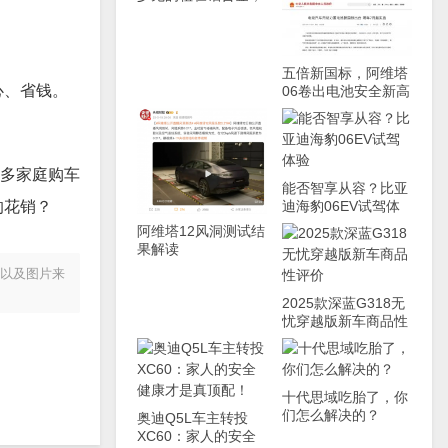
学美国车家里有矿！
五倍新国标，阿维塔
心、省钱。
06卷出电池安全新高
度
很多家庭购车
能否智享从容？比亚
迪海豹06EV试驾体
的花销？
验
阿维塔12风洞测试结
果解读
容以及图片来
2025款深蓝G318无
忧穿越版新车商品性
评价
十代思域吃胎了，你
们怎么解决的？
奥迪Q5L车主转投
XC60：家人的安全