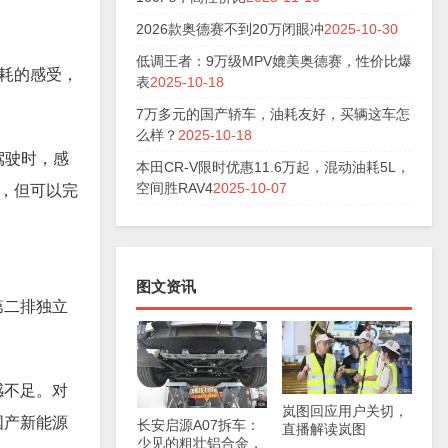
2026款奥德赛不到20万闭眼冲
2025-10-30
低调王者：9万级MPV媲美奥德赛，性价比爆
耗的感受，
表
2025-10-18
7万多元的国产轿车，油耗友好，买辆这车怎
么样？
2025-10-18
驾驶时，感
本田CR-V限时优惠11.6万起，混动油耗5L，
空间胜RAV4
2025-10-07
，但可以完
图文资讯
第二排独立
感不足。对
岚图回应用户关切，
国产新能源
长安启源A07拆车：
直播解读岚图
少见的粗壮铝合金，
FREE+生产细节