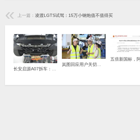
上一篇：
凌渡LGTS试驾：15万小钢炮值不值得买
岚图回应用户关切，直播解读岚图FREE+生产细节
长安启源A07拆车：少见的粗壮铝合金，学美国车家里有矿！