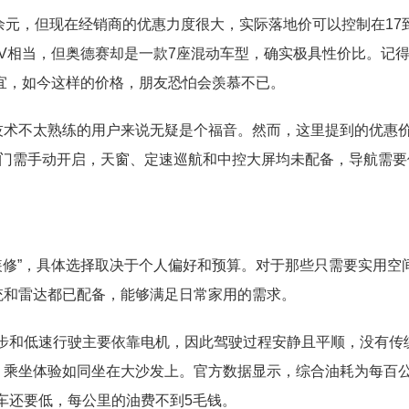
余元，但现在经销商的优惠力度很大，实际落地价可以控制在17到
UV相当，但奥德赛却是一款7座混动车型，确实极具性价比。记
便宜，如今这样的价格，朋友恐怕会羡慕不已。
技术不太熟练的用户来说无疑是个福音。然而，这里提到的优惠
滑门需手动开启，天窗、定速巡航和中控大屏均未配备，导航需要
精装修”，具体选择取决于个人偏好和预算。对于那些只需要实用空
统和雷达都已配备，能够满足日常家用的需求。
起步和低速行驶主要依靠电机，因此驾驶过程安静且平顺，没有传
乘坐体验如同坐在大沙发上。官方数据显示，综合油耗为每百公里
车还要低，每公里的油费不到5毛钱。