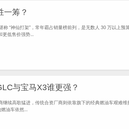
胜一筹？
决堪称 “神仙打架”，常年霸占销量榜前列，是无数人 30 万以上预
更低售价强势...
GLC与宝马X3谁更强？
商继续高歌猛进，传统合资厂商则依靠旗下的经典燃油车艰难维
油车依然...