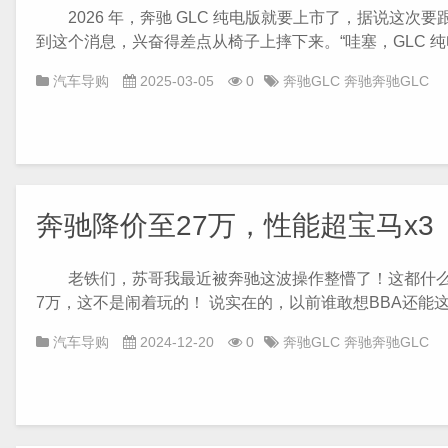
2026 年，奔驰 GLC 纯电版就要上市了，据说这次要跟
到这个消息，兴奋得差点从椅子上摔下来。“哇塞，GLC 纯电
汽车导购
2025-03-05
0
奔驰GLC
奔驰奔驰GLC
奔驰降价至27万，性能超宝马x3
老铁们，苏哥我最近被奔驰这波操作整懵了！这都什么世道
7万，这不是闹着玩的！ 说实在的，以前谁敢想BBA还能这么
汽车导购
2024-12-20
0
奔驰GLC
奔驰奔驰GLC