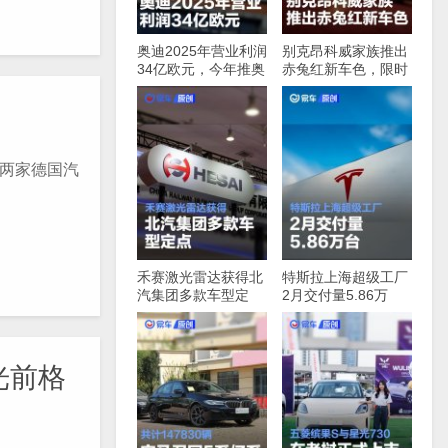
奥迪2025年营业利润
别克昂科威家族推出
34亿欧元，今年推奥
赤兔红新车色，限时
迪A2，e-tron等多款
优惠价16.49万元起
新车
了两家德国汽
禾赛激光雷达获得北
特斯拉上海超级工厂
汽集团多款车型定
2月交付量5.86万
点，最快下半年启动
台，同比增长91%
量产
光前格