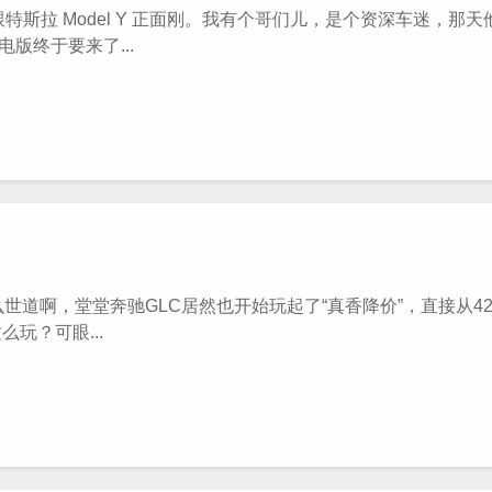
特斯拉 Model Y 正面刚。我有个哥们儿，是个资深车迷，那
版终于要来了...
啊，堂堂奔驰GLC居然也开始玩起了“真香降价”，直接从42
玩？可眼...