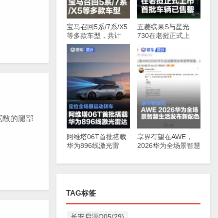
宝马召回5系/7系/X5
五菱缤果S与星光
等多款车型，共计
730在老挝正式上
147830辆
市，首批车辆已售罄
宽敞的腿部
阿维塔06T首批搭载
享界有望在AWE，
华为896线激光雷
2026华为全场景智慧
达，定位全场景运动
生活发布新配色
轿车
TAG标签
长安启源Q05(29)