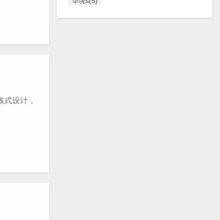
华境s(5)
族式设计，