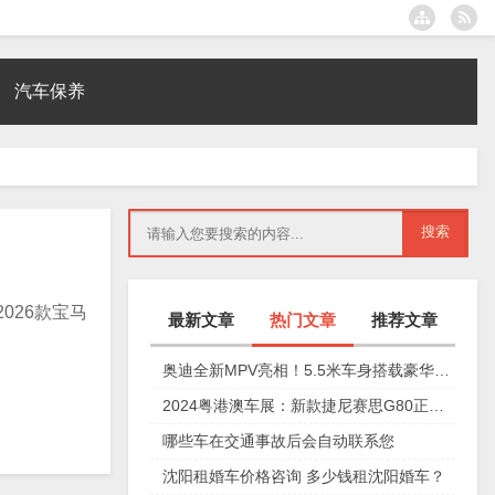
汽车保养
026款宝马
最新文章
热门文章
推荐文章
奥迪全新MPV亮相！5.5米车身搭载豪华四座，夸戳四驱加持颜值爆表
2024粤港澳车展：新款捷尼赛思G80正式上市，29.98万元起
哪些车在交通事故后会自动联系您
沈阳租婚车价格咨询 多少钱租沈阳婚车？