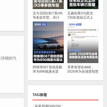
宝马召回5系/7系/X5
五菱缤果S与星光
等多款车型，共计
730在老挝正式上
147830辆
市，首批车辆已售罄
是详细的汽
阿维塔06T首批搭载
享界有望在AWE，
华为896线激光雷
2026华为全场景智慧
达，定位全场景运动
生活发布新配色
轿车
TAG标签
长安启源Q05(29)