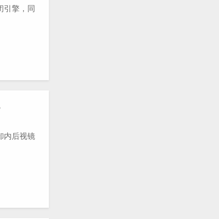
闭引擎，同
？
卸内后视镜