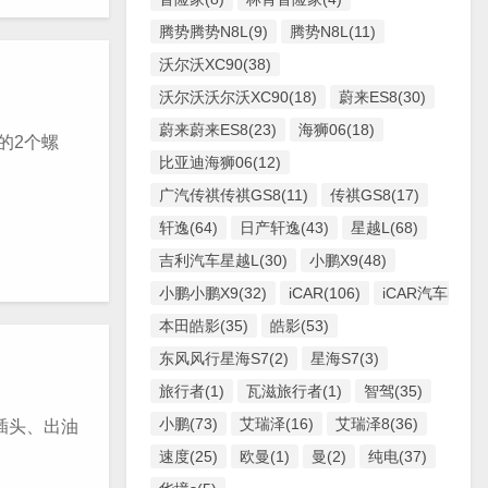
腾势腾势N8L(9)
腾势N8L(11)
沃尔沃XC90(38)
沃尔沃沃尔沃XC90(18)
蔚来ES8(30)
蔚来蔚来ES8(23)
海狮06(18)
的2个螺
比亚迪海狮06(12)
广汽传祺传祺GS8(11)
传祺GS8(17)
轩逸(64)
日产轩逸(43)
星越L(68)
吉利汽车星越L(30)
小鹏X9(48)
小鹏小鹏X9(32)
iCAR(106)
iCAR汽车iCAR(
本田皓影(35)
皓影(53)
东风风行星海S7(2)
星海S7(3)
旅行者(1)
瓦滋旅行者(1)
智驾(35)
小鹏(73)
艾瑞泽(16)
艾瑞泽8(36)
插头、出油
速度(25)
欧曼(1)
曼(2)
纯电(37)