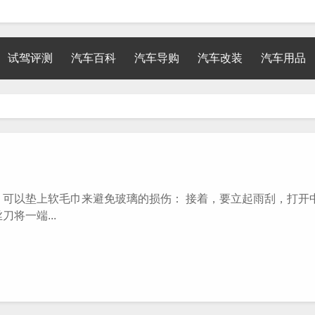
试驾评测
汽车百科
汽车导购
汽车改装
汽车用品
以垫上软毛巾来避免玻璃的损伤： 接着，要立起雨刮，打开
将一端...