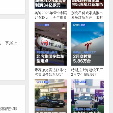
奥迪2025年营业利润
别克昂科威家族推出
34亿欧元，今年推奥
赤兔红新车色，限时
迪A2，e-tron等多款
优惠价16.49万元起
新车
此，掌握正
禾赛激光雷达获得北
特斯拉上海超级工厂
汽集团多款车型定
2月交付量5.86万
点，最快下半年启动
台，同比增长91%
量产
花塞的拆卸