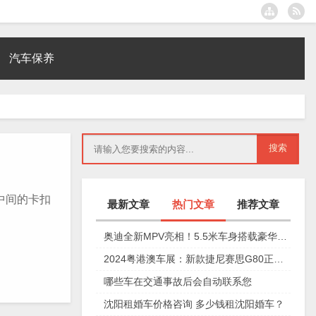
汽车保养
中间的卡扣
最新文章
热门文章
推荐文章
奥迪全新MPV亮相！5.5米车身搭载豪华四座，夸戳四驱加持颜值爆表
2024粤港澳车展：新款捷尼赛思G80正式上市，29.98万元起
哪些车在交通事故后会自动联系您
沈阳租婚车价格咨询 多少钱租沈阳婚车？