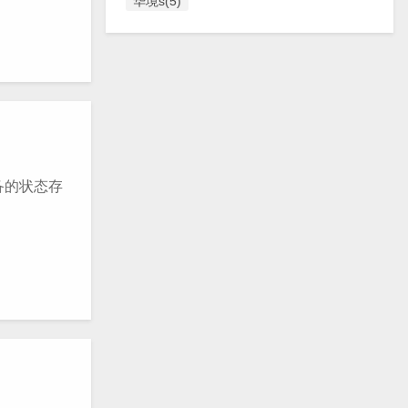
华境s(5)
备的状态存