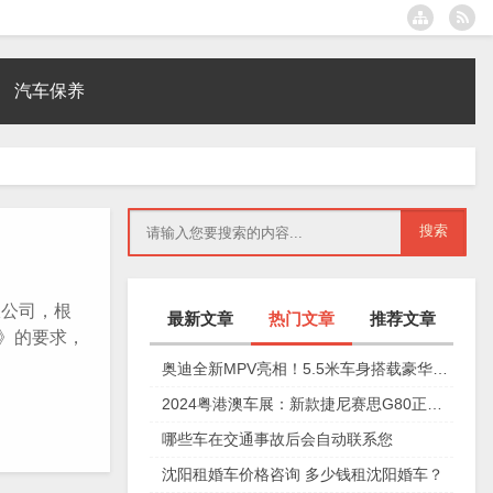
汽车保养
公司，根
最新文章
热门文章
推荐文章
》的要求，
奥迪全新MPV亮相！5.5米车身搭载豪华四座，夸戳四驱加持颜值爆表
2024粤港澳车展：新款捷尼赛思G80正式上市，29.98万元起
哪些车在交通事故后会自动联系您
沈阳租婚车价格咨询 多少钱租沈阳婚车？