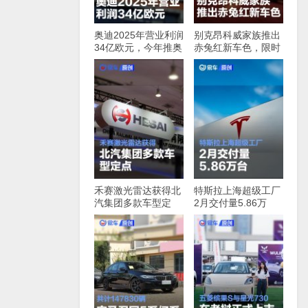
奥迪2025年营业利润
别克昂科威家族推出
34亿欧元，今年推奥
赤兔红新车色，限时
迪A2，e-tron等多款
优惠价16.49万元起
新车
禾赛激光雷达获得北
特斯拉上海超级工厂
汽集团多款车型定
2月交付量5.86万
点，最快下半年启动
台，同比增长91%
量产