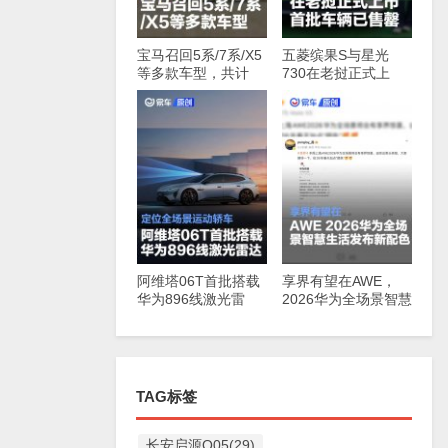
宝马召回5系/7系/X5
五菱缤果S与星光
等多款车型，共计
730在老挝正式上
147830辆
市，首批车辆已售罄
阿维塔06T首批搭载
享界有望在AWE，
华为896线激光雷
2026华为全场景智慧
达，定位全场景运动
生活发布新配色
轿车
TAG标签
长安启源Q05(29)