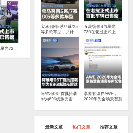
宝马召回5系/7系/X5
五菱缤果S与星光
等多款车型，共计
730在老挝正式上
147830辆
市，首批车辆已售罄
五菱缤果S与星光730在老挝正式上市，首批车辆已售罄
阿维塔06T首批搭载
享界有望在AWE，
华为896线激光雷
2026华为全场景智慧
达，定位全场景运动
生活发布新配色
轿车
最新文章
热门文章
推荐文章