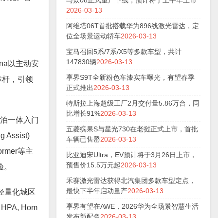
与众08正式量产下线，预计将于上半年上市
2026-03-13
阿维塔06T首批搭载华为896线激光雷达，定
位全场景运动轿车
2026-03-13
宝马召回5系/7系/X5等多款车型，共计
147830辆
2026-03-13
na以主动安
享界S9T全新粉色车漆实车曝光，有望春季
标杆，引领
正式推出
2026-03-13
特斯拉上海超级工厂2月交付量5.86万台，同
比增长91%
2026-03-13
行泊一体入门
五菱缤果S与星光730在老挝正式上市，首批
ssist)
车辆已售罄
2026-03-13
rmer等主
比亚迪宋Ultra，EV预计将于3月26日上市，
预售价15.5万元起
2026-03-13
验。
禾赛激光雷达获得北汽集团多款车型定点，
最快下半年启动量产
2026-03-13
轻量化城区
享界有望在AWE，2026华为全场景智慧生活
A, Hom
发布新配色
2026-03-13