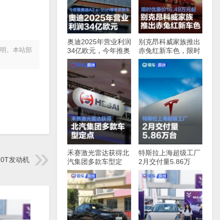
奥迪2025年营业利润
别克昂科威家族推出
声明。本站部
34亿欧元，今年推奥
赤兔红新车色，限时
迪A2，e-tron等多款
优惠价16.49万元起
新车
禾赛激光雷达获得北
特斯拉上海超级工厂
0T发动机
汽集团多款车型定
2月交付量5.86万
点，最快下半年启动
台，同比增长91%
量产