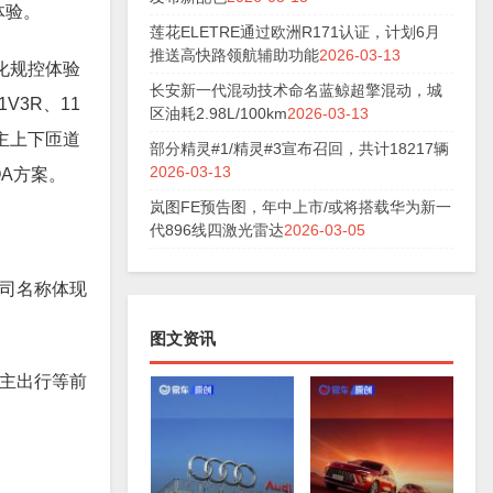
驶体验。
莲花ELETRE通过欧洲R171认证，计划6月
推送高快路领航辅助功能
2026-03-13
化规控体验
长安新一代混动技术命名蓝鲸超擎混动，城
V3R、11
区油耗2.98L/100km
2026-03-13
主上下匝道
部分精灵#1/精灵#3宣布召回，共计18217辆
2026-03-13
A方案。
岚图FE预告图，年中上市/或将搭载华为新一
代896线四激光雷达
2026-03-05
公司名称体现
图文资讯
自主出行等前