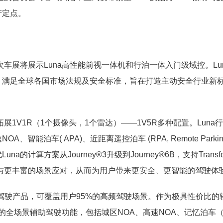
产定点。
车展将展示Luna高性能前视一体机和行泊一体入门级域控。Lu
，满足全球各国市场法规及安全标准，旨在打造主动安全行业新
展1V1R（1个摄像头，1个雷达）——1V5R多种配置。Luna
( APA)、近距离遥控泊车 (RPA, Remote Parking A
算方案从Journey®3升级到Journey®6B，支持Transfo
升与更丰富的场景应对，从而为用户带来更安全、更智能的驾驶体
助驾驶产品，可覆盖用户95%的高频驾驶场景。作为极具性价比的
的全场景辅助驾驶功能，包括城区NOA、高速NOA、记忆泊车（HP