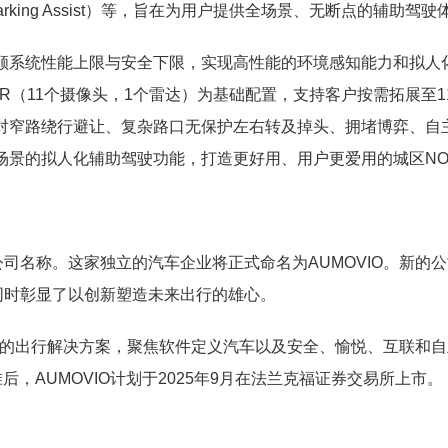
matic Parking Assist）等，旨在为用户提供全场景、无断点的辅助驾
，兼顾系统性能上限与安全下限，实现高性能的环境感知能力和拟人
1R（11个摄像头，1个雷达）为基础配置，支持客户按需拓展至11
功应对窄路绕行避让、复杂路口无保护左右转及掉头、拥堵博弈、自
全场景的拟人化辅助驾驶功能，打造更好用、用户更爱用的城区NO
司名称。这家独立的汽车企业将正式命名为AUMOVIO。新的
同时彰显了以创新塑造未来出行的雄心。
先进的出行解决方案，聚焦软件定义汽车以及安全、愉悦、互联和
后，AUMOVIO计划于2025年9月在法兰克福证券交易所上市。