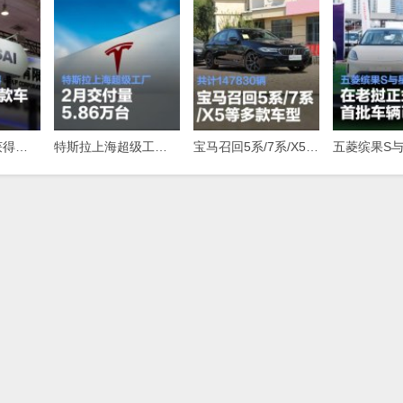
禾赛激光雷达获得北汽集团多款车型定点，最快下半年启动量产
特斯拉上海超级工厂2月交付量5.86万台，同比增长91%
宝马召回5系/7系/X5等多款车型，共计147830辆