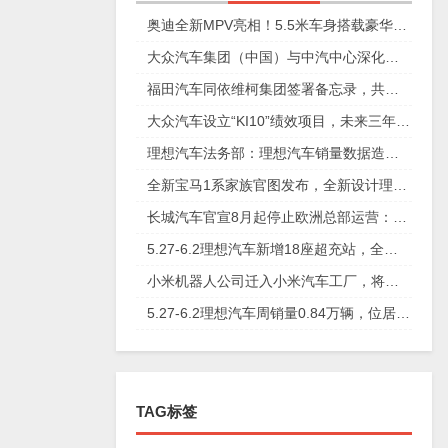
奥迪全新MPV亮相！5.5米车身搭载豪华四座，夸戳四驱加持颜值爆表
大众汽车集团（中国）与中汽中心深化合作，优化集团采购效率
福田汽车同依维柯集团签署备忘录，共拓海外新能源产品蓝图
大众汽车设立“KI10”绩效项目，未来三年实现人员降本20%
理想汽车法务部：理想汽车销量数据造假等消息不实
全新宝马1系家族官图发布，全新设计理念/命名取消“i”后缀
长城汽车官宣8月起停止欧洲总部运营：未来存在诸多不确定性
5.27-6.2理想汽车新增18座超充站，全国已布局428座超充站
小米机器人公司迁入小米汽车工厂，将共同推动机器人产业发展
5.27-6.2理想汽车周销量0.84万辆，位居新势力品牌销量榜首
TAG标签