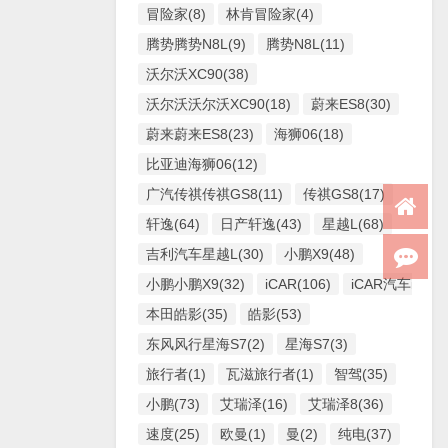
冒险家(8)
林肯冒险家(4)
腾势腾势N8L(9)
腾势N8L(11)
沃尔沃XC90(38)
沃尔沃沃尔沃XC90(18)
蔚来ES8(30)
蔚来蔚来ES8(23)
海狮06(18)
比亚迪海狮06(12)
广汽传祺传祺GS8(11)
传祺GS8(17)
轩逸(64)
日产轩逸(43)
星越L(68)
吉利汽车星越L(30)
小鹏X9(48)
小鹏小鹏X9(32)
iCAR(106)
iCAR汽车iCAR(
本田皓影(35)
皓影(53)
东风风行星海S7(2)
星海S7(3)
旅行者(1)
瓦滋旅行者(1)
智驾(35)
小鹏(73)
艾瑞泽(16)
艾瑞泽8(36)
速度(25)
欧曼(1)
曼(2)
纯电(37)