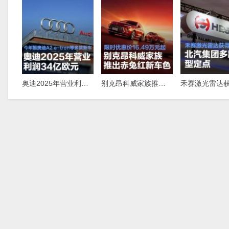
奥迪2025年营业利润34亿欧元，今年推奥迪A2，e-tron等多款新车
别克昂科威家族推出赤兔红新车色，限时优惠价16.49万元起