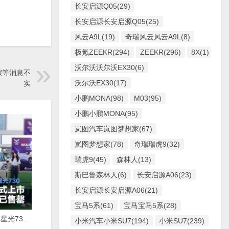
长安启源Q05(29)
长安启源长安启源Q05(25)
风云A9L(19)
奇瑞风云风云A9L(8)
极氪ZEEKR(294)
ZEEKR(296)
8X(1)
沃尔沃沃尔沃EX30(6)
假等消息不
沃尔沃EX30(17)
实
小鹏MONA(98)
M03(95)
小鹏小鹏MONA(95)
岚图汽车岚图梦想家(67)
岚图梦想家(78)
奇瑞瑞虎9(32)
瑞虎9(45)
森林人(13)
斯巴鲁森林人(6)
长安启源A06(23)
长安启源长安启源A06(21)
宝马5系(61)
宝马宝马5系(28)
五菱缤果S与星光730在老挝正式上市，首批车辆已售罄
小米汽车小米SU7(194)
小米SU7(239)