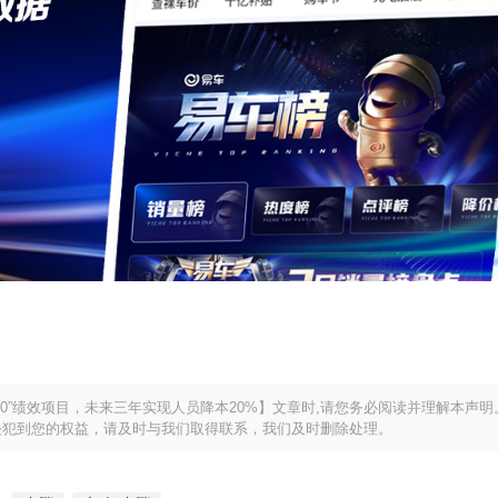
0”绩效项目，未来三年实现人员降本20%】文章时,请您务必阅读并理解本声
侵犯到您的权益，请及时与我们取得联系，我们及时删除处理。