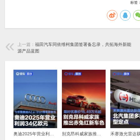
标签
上一篇：
福田汽车同依维柯集团签署备忘录，共拓海外新能
源产品蓝图
奥迪2025年营业利润34亿欧元，今年推奥迪A2，e-tron等多款新车
别克昂科威家族推出赤兔红新车色，限时优惠价16.49万元起