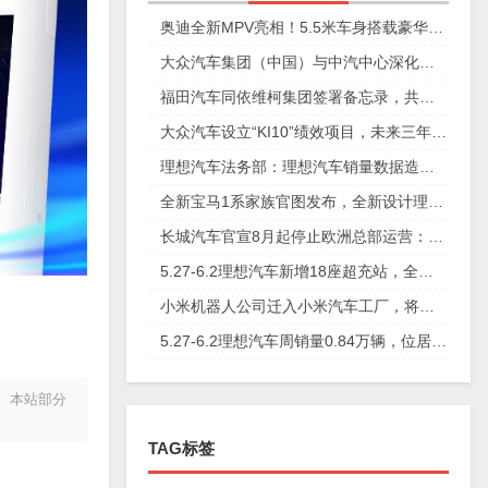
奥迪全新MPV亮相！5.5米车身搭载豪华四座，夸戳四驱加持颜值爆表
大众汽车集团（中国）与中汽中心深化合作，优化集团采购效率
福田汽车同依维柯集团签署备忘录，共拓海外新能源产品蓝图
大众汽车设立“KI10”绩效项目，未来三年实现人员降本20%
理想汽车法务部：理想汽车销量数据造假等消息不实
全新宝马1系家族官图发布，全新设计理念/命名取消“i”后缀
长城汽车官宣8月起停止欧洲总部运营：未来存在诸多不确定性
5.27-6.2理想汽车新增18座超充站，全国已布局428座超充站
小米机器人公司迁入小米汽车工厂，将共同推动机器人产业发展
5.27-6.2理想汽车周销量0.84万辆，位居新势力品牌销量榜首
明。本站部分
TAG标签