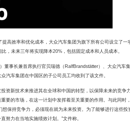
提高效率和优化成本，大众汽车集团为旗下所有公司设立了一项名为
年相比，未来三年将实现降本20%，包括固定成本和人员成本。
长兼首席执行官贝瑞德（RalfBrandstätter）、大众汽车集
发布，大众汽车集团在中国区的子公司员工均收到了该文件。
过投资新技术来推进其在全球和中国的转型，以保障未来的竞争
最重要的市场，在这一计划中发挥着至关重要的作用。与此同时
们想保持竞争力，必须现在就为未来投资。为了能够进行这些投
直努力在当地实施绩效计划。”文件称。