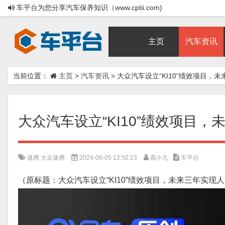
车平台为您分享汽车保养知识（www.cptii.com)
主页
汽车资讯
当前位置：
主页
>
汽车资讯
>
大众汽车设立“KI10”绩效项目，
大众汽车设立“KI10”绩效项目，
速腾
大众速腾
2024-06-05 13:50:23
髙小九
车平台
（原标题：大众汽车设立“KI10”绩效项目，未来三年实现人