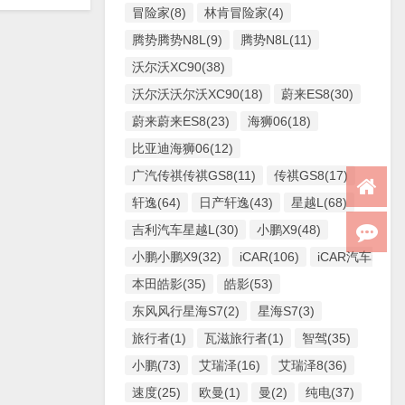
冒险家(8)
林肯冒险家(4)
腾势腾势N8L(9)
腾势N8L(11)
沃尔沃XC90(38)
沃尔沃沃尔沃XC90(18)
蔚来ES8(30)
蔚来蔚来ES8(23)
海狮06(18)
比亚迪海狮06(12)
广汽传祺传祺GS8(11)
传祺GS8(17)
轩逸(64)
日产轩逸(43)
星越L(68)
吉利汽车星越L(30)
小鹏X9(48)
小鹏小鹏X9(32)
iCAR(106)
iCAR汽车iCAR(
本田皓影(35)
皓影(53)
东风风行星海S7(2)
星海S7(3)
旅行者(1)
瓦滋旅行者(1)
智驾(35)
小鹏(73)
艾瑞泽(16)
艾瑞泽8(36)
速度(25)
欧曼(1)
曼(2)
纯电(37)