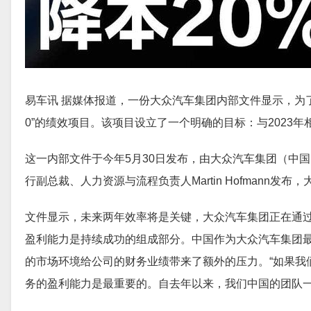
易车讯 据媒体报道，一份大众汽车集团内部文件显示，为了
0”的绩效项目。该项目设立了一个明确的目标：与2023
这一内部文件于今年5月30日发布，由大众汽车集团（中国）董事
行副总裁、人力资源与流程负责人Martin Hofmann
文件显示，未来两年效率将是关键，大众汽车集团正在通
盈利能力是持续成功的组成部分。中国作为大众汽车集团
的市场环境给公司的财务业绩带来了额外的压力。“如果我
务的盈利能力是最重要的。自去年以来，我们中国的团队一