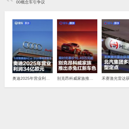
00概念车引争议
奥迪2025年营业利润34亿欧元，今年推奥迪A2，e-tron等多款新车
别克昂科威家族推出赤兔红新车色，限时优惠价16.49万元起