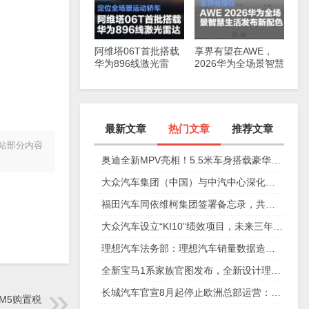
阿维塔06T首批搭载
享界有望在AWE，
华为896线激光雷
2026华为全场景智慧
达，定位全场景运动
生活发布新配色
轿车
最新文章
热门文章
推荐文章
本站部分内容
奥迪全新MPV亮相！5.5米车身搭载豪华四座，夸戳四驱加持颜值爆表
大众汽车集团（中国）与中汽中心深化合作，优化集团采购效率
福田汽车同依维柯集团签署备忘录，共拓海外新能源产品蓝图
大众汽车设立“KI10”绩效项目，未来三年实现人员降本20%
理想汽车法务部：理想汽车销量数据造假等消息不实
全新宝马1系家族官图发布，全新设计理念/命名取消“i”后缀
长城汽车官宣8月起停止欧洲总部运营：未来存在诸多不确定性
/M5购置税