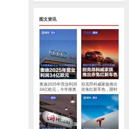
图文资讯
奥迪2025年营业利润
别克昂科威家族推出
34亿欧元，今年推奥
赤兔红新车色，限时
迪A2，e-tron等多款
优惠价16.49万元起
新车