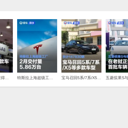
禾赛激光雷达获得北汽集团多款车型定点，最快下半年启动量产
特斯拉上海超级工厂2月交付量5.86万台，同比增长91%
宝马召回5系/7系/X5等多款车型，共计147830辆