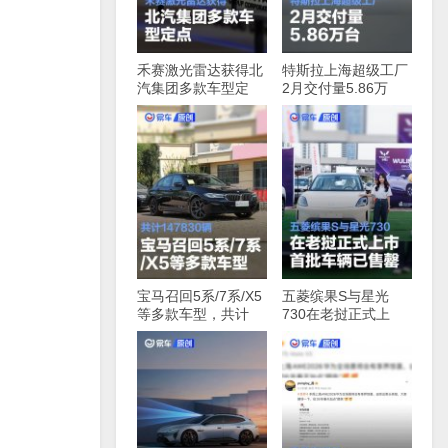
禾赛激光雷达获得北
特斯拉上海超级工厂
汽集团多款车型定
2月交付量5.86万
点，最快下半年启动
台，同比增长91%
量产
宝马召回5系/7系/X5
五菱缤果S与星光
等多款车型，共计
730在老挝正式上
147830辆
市，首批车辆已售罄