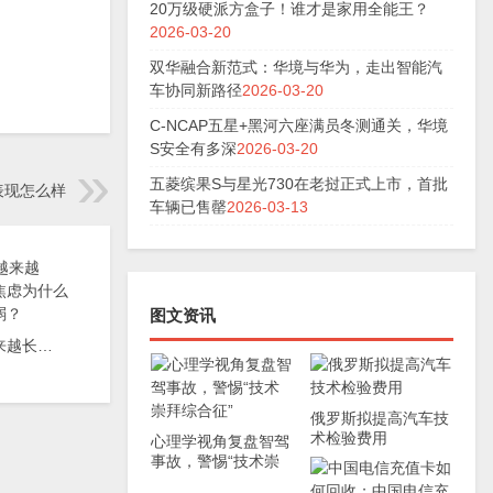
20万级硬派方盒子！谁才是家用全能王？
2026-03-20
双华融合新范式：华境与华为，走出智能汽
车协同新路径
2026-03-20
C-NCAP五星+黑河六座满员冬测通关，华境
S安全有多深
2026-03-20
五菱缤果S与星光730在老挝正式上市，首批
表现怎么样
车辆已售罄
2026-03-13
图文资讯
电车续航越来越长，但续航焦虑为什么一点也没减弱？
俄罗斯拟提高汽车技
术检验费用
心理学视角复盘智驾
事故，警惕“技术崇
拜综合征”