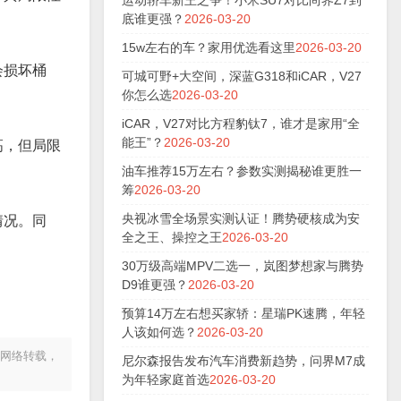
运动轿车新王之争！小米SU7对比尚界Z7到
底谁更强？
2026-03-20
15w左右的车？家用优选看这里
2026-03-20
会损坏桶
可城可野+大空间，深蓝G318和iCAR，V27
你怎么选
2026-03-20
iCAR，V27对比方程豹钛7，谁才是家用“全
能王”？
2026-03-20
高，但局限
油车推荐15万左右？参数实测揭秘谁更胜一
筹
2026-03-20
央视冰雪全场景实测认证！腾势硬核成为安
情况。同
全之王、操控之王
2026-03-20
30万级高端MPV二选一，岚图梦想家与腾势
D9谁更强？
2026-03-20
预算14万左右想买家轿：星瑞PK速腾，年轻
人该如何选？
2026-03-20
和网络转载，
尼尔森报告发布汽车消费新趋势，问界M7成
为年轻家庭首选
2026-03-20