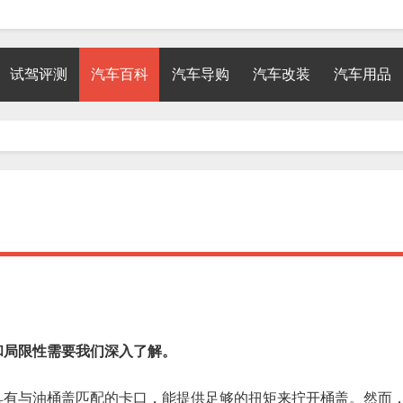
试驾评测
汽车百科
汽车导购
汽车改装
汽车用品
和局限性需要我们深入了解。
具有与油桶盖匹配的卡口，能提供足够的扭矩来拧开桶盖。然而