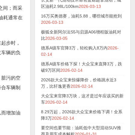
长安新一代混动技术命名蓝鲸超擎混动，城
区油耗2.98L/100km
2026-03-13
之间；而采
16万买奥德赛，油耗5.88，哪些城市能抢到
油耗通常在
2026-03-13
极狐全新阿尔法S5与启源A06增程版油耗对
比
2026-03-05
在起步时，
德系A级车官降3万，轻松购入8万内
2026-
意车辆的负
02-14
德系A级车价格下探！大众宝来直降3万，跌
破9万区间
2026-02-14
，脏污的空
2026款大众宝来惊爆降价，价格跳水近3
万，比轩逸更香
2026-02-14
符合车辆制
大众宝来官降3万块，这才是过年应该买的新
车
2026-02-14
8.29万起，2026款大众宝来价格下调！全系
从而增加油
降3万
2026-02-14
要空间也要节能：油耗低中大型混动SUV推
荐及用车成本解析
2026-01-31