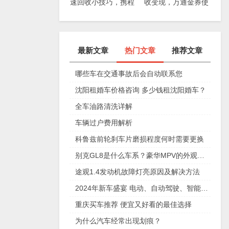
速回收小技巧，携程
收变现，万通金券使
任我行礼品卡简介
用范围
最新文章
热门文章
推荐文章
哪些车在交通事故后会自动联系您
沈阳租婚车价格咨询 多少钱租沈阳婚车？
全车油路清洗详解
车辆过户费用解析
科鲁兹前轮刹车片磨损程度何时需要更换
别克GL8是什么车系？豪华MPV的外观设计和动力系统详解
途观1.4发动机故障灯亮原因及解决方法
2024年新车盛宴 电动、自动驾驶、智能互联等车型上市
重庆买车推荐 便宜又好看的最佳选择
为什么汽车经常出现划痕？