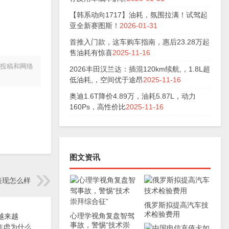
【韩系动向1717】油耗，氛围拉满！试驾起
亚全新赛图斯！
2026-01-31
首推入门款，这车购车指南，惠后23.28万起
售油耗有惊喜
2025-11-16
家投稿和网络
2026丰田汉兰达：插混120km续航,，1.8L超
低油耗,，空间优于途昂
2025-11-16
奥迪1.6T降价4.89万，油耗5.87L，动力
160Ps，高性价比
2025-11-16
图文资讯
表现怎么样
俄罗斯拟提高汽车技
术检验费用
心理学视角复盘智驾
事故，警惕“技术崇