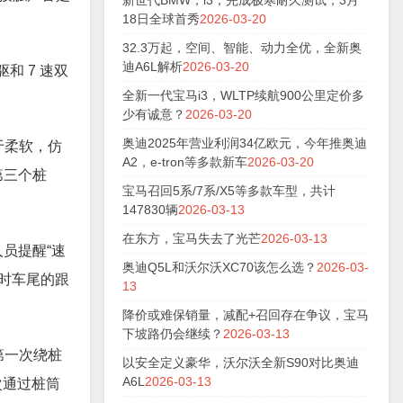
新世代BMW，i3，完成极寒耐久测试，3月
18日全球首秀
2026-03-20
32.3万起，空间、智能、动力全优，全新奥
迪A6L解析
2026-03-20
驱和 7 速双
全新一代宝马i3，WLTP续航900公里定价多
少有诚意？
2026-03-20
奥迪2025年营业利润34亿欧元，今年推奥迪
于柔软，仿
A2，e-tron等多款新车
2026-03-20
第三个桩
宝马召回5系/7系/X5等多款车型，共计
147830辆
2026-03-13
在东方，宝马失去了光芒
2026-03-13
员提醒“速
奥迪Q5L和沃尔沃XC70该怎么选？
2026-03-
向时车尾的跟
13
降价或难保销量，减配+召回存在争议，宝马
下坡路仍会继续？
2026-03-13
第一次绕桩
以安全定义豪华，沃尔沃全新S90对比奥迪
A6L
2026-03-13
次通过桩筒