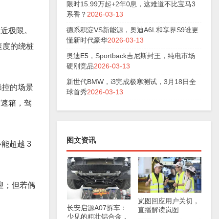
限时15.99万起+2年0息，这难道不比宝马3
系香？
2026-03-13
德系积淀VS新能源，奥迪A6L和享界S9谁更
逼近极限。
懂新时代豪华
2026-03-13
速度的绕桩
奥迪E5，Sportback吉尼斯封王，纯电市场
硬刚竞品
2026-03-13
新世代BMW，i3完成极寒测试，3月18日全
操控的场景
球首秀
2026-03-13
变速箱，驾
图文资讯
能超越 3
迎；但若偶
岚图回应用户关切，
长安启源A07拆车：
直播解读岚图
少见的粗壮铝合金，
FREE+生产细节