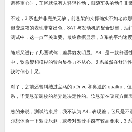
调整重心时，车尾就像有人轻轻推动，跟随车头的动作非
不过，3 系也并非完美无缺，前悬架的支撑确实不如老款
但变速箱的表现非常出色，8AT 与发动机的配合默契，
测试中，这一点至关重要。最终数据显示，3 系的平均速度比 
随后又进行了几圈试驾，差异愈发明显。A4L 是一款舒
中，软悬架和模糊的转向显得力不从心。3 系虽然在舒适
驶时信心十足。
对了，之前还曾纠结过宝马的 xDrive 和奥迪的 quatt
系，毕竟悬架调校的差异是决定性的。软悬架在吸震方面
总的来说，测试结束后，我不认为 A4L 表现差，它只是
尔想体验一下驾驶乐趣，或者对驾驶手感有较高要求，3 