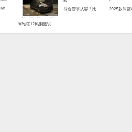
五倍新国标，阿维塔06卷出电池安全新高度
能否智享从容？比亚迪海豹06EV试驾体验
阿维塔12风洞测试结果解读