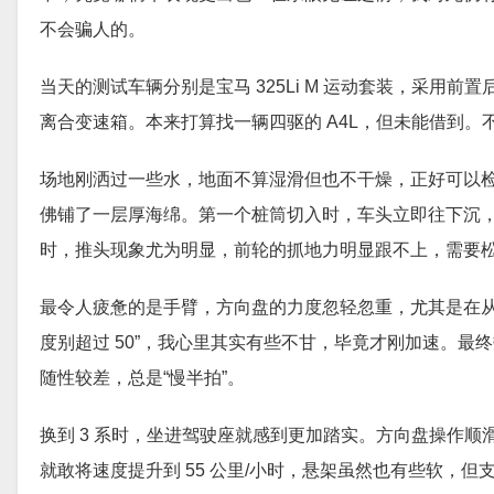
不会骗人的。
当天的测试车辆分别是宝马 325Li M 运动套装，采用前置后驱和
离合变速箱。本来打算找一辆四驱的 A4L，但未能借到
场地刚洒过一些水，地面不算湿滑但也不干燥，正好可以检
佛铺了一层厚海绵。第一个桩筒切入时，车头立即往下沉
时，推头现象尤为明显，前轮的抓地力明显跟不上，需要
最令人疲惫的是手臂，方向盘的力度忽轻忽重，尤其是在从
度别超过 50”，我心里其实有些不甘，毕竟才刚加速。最终数
随性较差，总是“慢半拍”。
换到 3 系时，坐进驾驶座就感到更加踏实。方向盘操作
就敢将速度提升到 55 公里/小时，悬架虽然也有些软，但