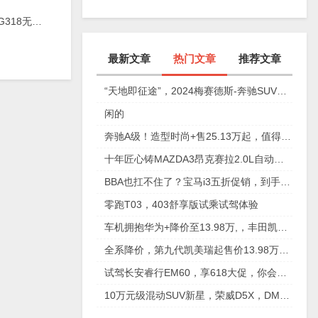
健康才是真顶配！
2025款深蓝G318无忧穿越版新车商品性评价
最新文章
热门文章
推荐文章
“天地即征途”，2024梅赛德斯-奔驰SUV之旅淄博站
闲的
奔驰A级！造型时尚+售25.13万起，值得拥有吗？
十年匠心铸MAZDA3昂克赛拉2.0L自动挡8.99万起
BBA也扛不住了？宝马i3五折促销，到手只要18万，太离谱，|极果新车评
零跑T03，403舒享版试乘试驾体验
车机拥抱华为+降价至13.98万,，丰田凯美瑞还能再翻身吗?
全系降价，第九代凯美瑞起售价13.98万元，可以入手了？
试驾长安睿行EM60，享618大促，你会选择它嘛？
10万元级混动SUV新星，荣威D5X，DMH搅局插混第一阵营