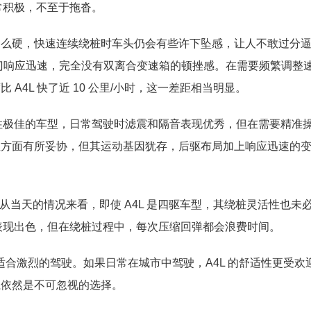
常积极，不至于拖沓。
那么硬，快速连续绕桩时车头仍会有些许下坠感，让人不敢过分
油门响应迅速，完全没有双离合变速箱的顿挫感。在需要频繁调整
A4L 快了近 10 公里/小时，这一差距相当明显。
适性极佳的车型，日常驾驶时滤震和隔音表现优秀，但在需要精准
性方面有所妥协，但其运动基因犹存，后驱布局加上响应迅速的
ro，但从当天的情况来看，即使 A4L 是四驱车型，其绕桩灵活性也未必
表现出色，但在绕桩过程中，每次压缩回弹都会浪费时间。
不适合激烈的驾驶。如果日常在城市中驾驶，A4L 的舒适性更受欢
系依然是不可忽视的选择。