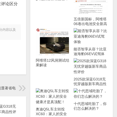
学美国车家里有矿！
在评论区分
五倍新国标，阿维塔
06卷出电池安全新高
度
分内容以及
能否智享从容？比亚
迪海豹06EV试驾体
验
阿维塔12风洞测试结
果解读
2025款深蓝G318无
忧穿越版新车商品性
能显著省电
评价
十代思域吃胎了，你
们怎么解决的？
奥迪Q5L车主转投
XC60：家人的安全