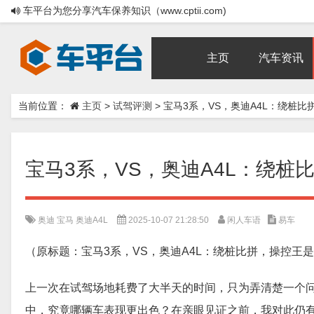
车平台为您分享汽车保养知识（www.cptii.com)
主页
汽车资讯
当前位置：
主页
>
试驾评测
>
宝马3系，VS，奥迪A4L：绕桩比
宝马3系，VS，奥迪A4L：绕桩
奥迪
宝马
奥迪A4L
2025-10-07 21:28:50
闲人车语
易车
（原标题：宝马3系，VS，奥迪A4L：绕桩比拼，操控王
上一次在试驾场地耗费了大半天的时间，只为弄清楚一个
中，究竟哪辆车表现更出色？在亲眼见证之前，我对此仍有