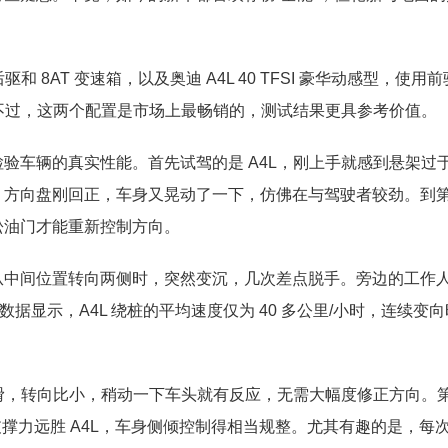
 8AT 变速箱，以及奥迪 A4L 40 TFSI 豪华动感型，使用前
。不过，这两个配置是市场上最畅销的，测试结果更具参考价值。
验车辆的真实性能。首先试驾的是 A4L，刚上手就感到悬架过
，方向盘刚回正，车身又晃动了一下，仿佛在与驾驶者较劲。到
松油门才能重新控制方向。
中间位置转向两侧时，突然变沉，几次差点脱手。旁边的工作人
据显示，A4L 绕桩的平均速度仅为 40 多公里/小时，连续变
顺滑，转向比小，稍动一下车头就有反应，无需大幅度修正方向。
支撑力远胜 A4L，车身侧倾控制得相当规整。尤其有趣的是，每