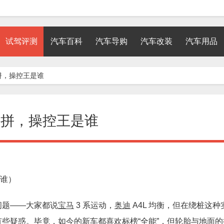
试驾评测
汽车百科
汽车导购
汽车改装
汽车用品
拼，操控王是谁
比拼，操控王是谁
是谁）
问题——大家都说
宝马
3 系运动，
奥迪
A4L 均衡，但在绕桩这种
些疑惑。毕竟，如今的新车都喜欢标榜“全能”，但轮胎与地面的