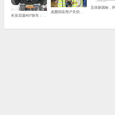
岚图回应用户关切，直播解读岚图FREE+生产细节
长安启源A07拆车：少见的粗壮铝合金，学美国车家里有矿！