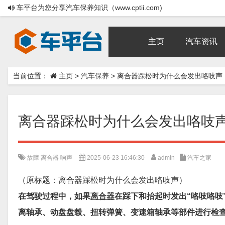
车平台为您分享汽车保养知识（www.cptii.com)
主页
汽车资讯
当前位置：
主页
>
汽车保养
>
离合器踩松时为什么会发出咯吱声
离合器踩松时为什么会发出咯吱
故障
离合器
响声
2025-06-23 16:46:30
admin
汽车之家
（原标题：离合器踩松时为什么会发出咯吱声）
在驾驶过程中，如果
离合器
在踩下和抬起时发出“咯吱咯吱
离轴承、动盘盘毂、扭转弹簧、变速箱轴承等部件进行检