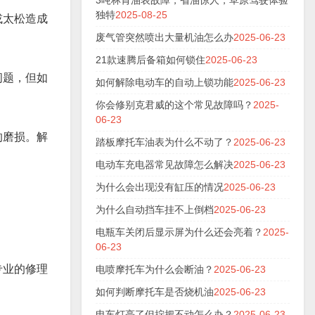
3吨林肯油表故障，省油惊人，草原驾驶体验
独特
2025-08-25
或太松造成
废气管突然喷出大量机油怎么办
2025-06-23
21款速腾后备箱如何锁住
2025-06-23
问题，但如
如何解除电动车的自动上锁功能
2025-06-23
你会修别克君威的这个常见故障吗？
2025-
06-23
的磨损。解
踏板摩托车油表为什么不动了？
2025-06-23
电动车充电器常见故障怎么解决
2025-06-23
为什么会出现没有缸压的情况
2025-06-23
为什么自动挡车挂不上倒档
2025-06-23
电瓶车关闭后显示屏为什么还会亮着？
2025-
06-23
专业的修理
电喷摩托车为什么会断油？
2025-06-23
如何判断摩托车是否烧机油
2025-06-23
电车灯亮了但拧把不动怎么办？
2025-06-23