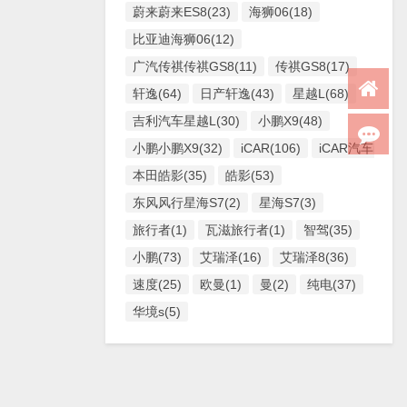
蔚来蔚来ES8(23)
海狮06(18)
比亚迪海狮06(12)
广汽传祺传祺GS8(11)
传祺GS8(17)
轩逸(64)
日产轩逸(43)
星越L(68)
吉利汽车星越L(30)
小鹏X9(48)
小鹏小鹏X9(32)
iCAR(106)
iCAR汽车iCAR(
本田皓影(35)
皓影(53)
东风风行星海S7(2)
星海S7(3)
旅行者(1)
瓦滋旅行者(1)
智驾(35)
小鹏(73)
艾瑞泽(16)
艾瑞泽8(36)
速度(25)
欧曼(1)
曼(2)
纯电(37)
华境s(5)