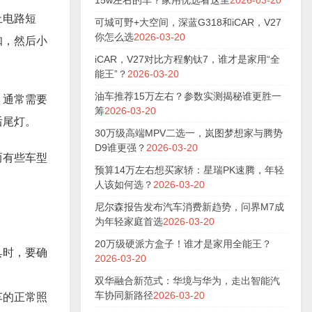
15w左右的车？家用优选看这里
2026-03-20
止电路短
可城可野+大空间，深蓝G318和iCAR，V27
你怎么选
2026-03-20
扣，然后小
iCAR，V27对比方程豹钛7，谁才是家用“全
能王”？
2026-03-20
油车推荐15万左右？参数实测揭秘谁更胜一
，通常需要
筹
2026-03-20
后尾灯。
30万级高端MPV二选一，岚图梦想家与腾势
D9谁更强？
2026-03-20
而有些车型
预算14万左右想买家轿：星瑞PK速腾，年轻
人该如何选？
2026-03-20
尼尔森报告发布汽车消费新趋势，问界M7成
为年轻家庭首选
2026-03-20
20万级硬派方盒子！谁才是家用全能王？
具时，要确
2026-03-20
双华融合新范式：华境与华为，走出智能汽
车协同新路径
2026-03-20
车的正常照