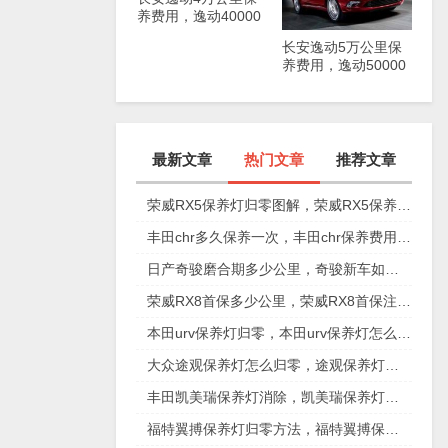
养费用，逸动40000
公里保养项目
长安逸动5万公里保
养费用，逸动50000
公里保养项目
最新文章
热门文章
推荐文章
荣威RX5保养灯归零图解，荣威RX5保养复位视频
丰田chr多久保养一次，丰田chr保养费用多少
日产奇骏磨合期多少公里，奇骏新车如何磨合
荣威RX8首保多少公里，荣威RX8首保注意事项
本田urv保养灯归零，本田urv保养灯怎么手动归零
大众途观保养灯怎么归零，途观保养灯归零图解
丰田凯美瑞保养灯消除，凯美瑞保养灯手动归零
福特翼搏保养灯归零方法，福特翼搏保养灯怎么复位