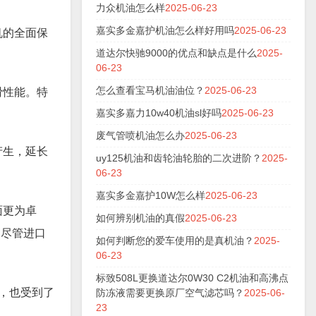
力众机油怎么样
2025-06-23
嘉实多金嘉护机油怎么样好用吗
2025-06-23
机的全面保
道达尔快驰9000的优点和缺点是什么
2025-
06-23
怎么查看宝马机油油位？
2025-06-23
滑性能。特
嘉实多嘉力10w40机油sl好吗
2025-06-23
废气管喷机油怎么办
2025-06-23
产生，延长
uy125机油和齿轮油轮胎的二次进阶？
2025-
06-23
嘉实多金嘉护10W怎么样
2025-06-23
面更为卓
如何辨别机油的真假
2025-06-23
。尽管进口
如何判断您的爱车使用的是真机油？
2025-
06-23
标致508L更换道达尔0W30 C2机油和高沸点
，也受到了
防冻液需要更换原厂空气滤芯吗？
2025-06-
23