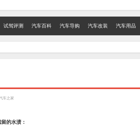
试驾评测
汽车百科
汽车导购
汽车改装
汽车用品
汽车之家
残留的水渍：