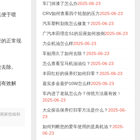
车门掉漆了怎么办
2025-06-23
CRV如何查看四个轮胎的压力
2025-06-23
以便于喷
汽车塑料划痕怎么修复？
2025-06-23
广汽本田理念S1的后座如何放倒
2025-06-23
应的正常现
力众机油怎么样
2025-06-23
车贴用久了如何去除？
2025-06-23
怎么查看宝马机油油位？
2025-06-23
效去除。
丰田红杉的保养灯如何归零？
2025-06-23
到有效解
嘉实多金嘉护10W怎么样
2025-06-23
车内进了老鼠怎么办？传统方法最有效！
2025-06-23
大众探岳保养灯归零方法是什么？
2025-06-
于商家投稿和
23
如何判断您的爱车使用的是真机油？
2025-
06-23