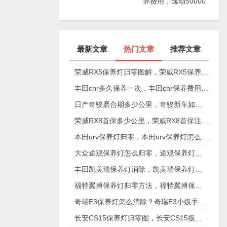
养费用，逸动50000
公里保养项目
最新文章
热门文章
推荐文章
荣威RX5保养灯归零图解，荣威RX5保养复位视频
丰田chr多久保养一次，丰田chr保养费用多少
日产奇骏磨合期多少公里，奇骏新车如何磨合
荣威RX8首保多少公里，荣威RX8首保注意事项
本田urv保养灯归零，本田urv保养灯怎么手动归零
大众途观保养灯怎么归零，途观保养灯归零图解
丰田凯美瑞保养灯消除，凯美瑞保养灯手动归零
福特翼搏保养灯归零方法，福特翼搏保养灯怎么复位
奇瑞E3保养灯怎么消除？奇瑞E3小扳手怎么消除图解
长安CS15保养灯归零图，长安CS15扳手标志消除复位