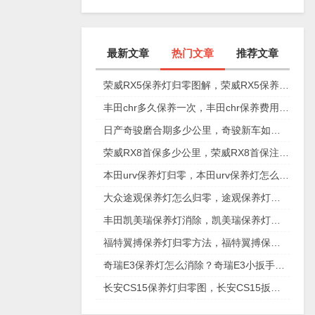
最新文章
热门文章
推荐文章
荣威RX5保养灯归零图解，荣威RX5保养复位视频
丰田chr多久保养一次，丰田chr保养费用多少
日产奇骏磨合期多少公里，奇骏新车如何磨合
荣威RX8首保多少公里，荣威RX8首保注意事项
本田urv保养灯归零，本田urv保养灯怎么手动归零
大众途观保养灯怎么归零，途观保养灯归零图解
丰田凯美瑞保养灯消除，凯美瑞保养灯手动归零
福特翼搏保养灯归零方法，福特翼搏保养灯怎么复位
奇瑞E3保养灯怎么消除？奇瑞E3小扳手怎么消除图解
长安CS15保养灯归零图，长安CS15扳手标志消除复位