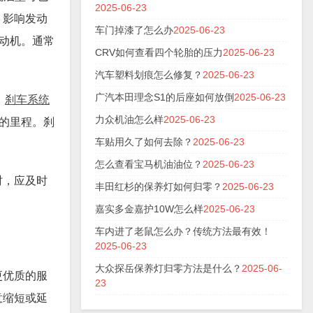
2025-06-23
，影响发动
车门掉漆了怎么办
2025-06-23
发动机。通常
CRV如何查看四个轮胎的压力
2025-06-23
汽车塑料划痕怎么修复？
2025-06-23
广汽本田理念S1的后座如何放倒
2025-06-23
。
刹车系统
力众机油怎么样
2025-06-23
长的里程。刹
车贴用久了如何去除？
2025-06-23
怎么查看宝马机油油位？
2025-06-23
时，应及时
丰田红杉的保养灯如何归零？
2025-06-23
嘉实多金嘉护10W怎么样
2025-06-23
车内进了老鼠怎么办？传统方法最有效！
2025-06-23
大众探岳保养灯归零方法是什么？
2025-06-
更优质的服
23
意缩短或延